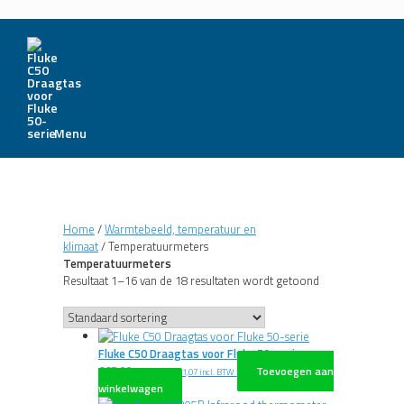
Menu
Home
/
Warmtebeeld, temperatuur en
klimaat
/ Temperatuurmeters
Temperatuurmeters
Resultaat 1–16 van de 18 resultaten wordt getoond
Fluke C50 Draagtas voor Fluke 50-serie
€
67,00
Toevoegen aan
excl. BTW
€
81,07
incl. BTW
winkelwagen