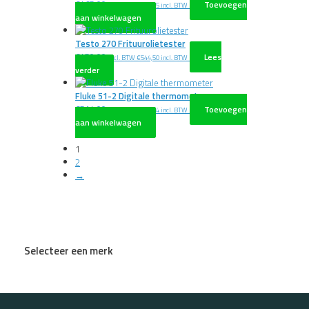
€
465,00
Toevoegen
excl. BTW
€
562,65
incl. BTW
aan winkelwagen
Testo 270 Frituurolietester
€
450,00
Lees
excl. BTW
€
544,50
incl. BTW
verder
Fluke 51-2 Digitale thermometer
€
514,00
Toevoegen
excl. BTW
€
621,94
incl. BTW
aan winkelwagen
1
2
→
Selecteer een merk