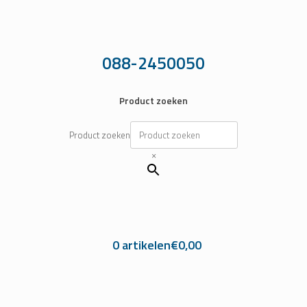
Ga
naar
de
inhoud
088-2450050
Product zoeken
Product zoeken
×
0 artikelen
€0,00