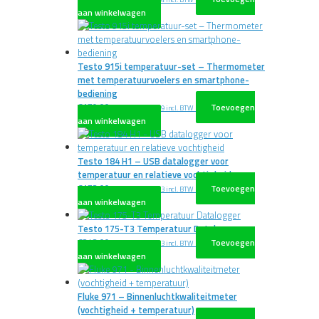
aan winkelwagen
Testo 915i temperatuur-set – Thermometer
met temperatuurvoelers en smartphone-
bediening
€
179,00
Toevoegen
excl. BTW
€
216,59
incl. BTW
aan winkelwagen
Testo 184 H1 – USB datalogger voor
temperatuur en relatieve vochtigheid
€
173,00
Toevoegen
excl. BTW
€
209,33
incl. BTW
aan winkelwagen
Testo 175-T3 Temperatuur Datalogger
€
243,00
Toevoegen
excl. BTW
€
294,03
incl. BTW
aan winkelwagen
Fluke 971 – Binnenluchtkwaliteitmeter
(vochtigheid + temperatuur)