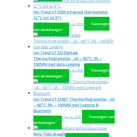
Uni-Trend UT305R Infrarood thermometer
32°C tot 42,9°C
€
132,00
Toevoegen
excl. BTW
€
159,72
incl. BTW
aan winkelwagen
Uni-Trend UT332 Digitale
Thermo/Hygrometer, -20 – 60°C, 0% –
100%RH met data Logging
€
174,00
Toevoegen
excl. BTW
€
210,54
incl. BTW
aan winkelwagen
Uni-Trend UT333BT Thermo/Hygrometer, -20
– 60°C, 0% – 100%RH met Logging &
Bluetooth
€
84,00
Toevoegen aan
excl. BTW
€
101,64
incl. BTW
winkelwagen
Kimo TK62 draagbare temperatuurmeter