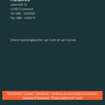
Lakerveld 10
4128 LJ Lexmond
Tel:
088 - 2450050
Fax: 088 - 2450010
Erkend opleidingspartner van Vomi en van Cumela
Kennisbank
|
Contact
|
Disclaimer
|
Verkoop en leveringsvoorwaarden
|
Garantie & Reparatie
|
Privacy statement
|
Links