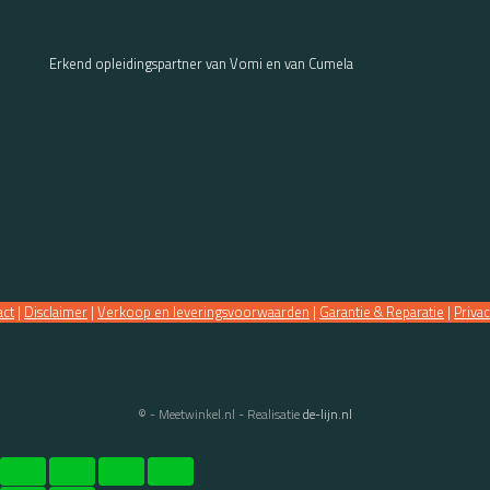
Erkend opleidingspartner van Vomi en van Cumela
act
|
Disclaimer
|
Verkoop en leveringsvoorwaarden
|
Garantie & Reparatie
|
Priva
© - Meetwinkel.nl - Realisatie
de-lijn.nl