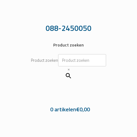
Ga
naar
de
inhoud
088-2450050
Product zoeken
Product zoeken
×
0 artikelen
€0,00