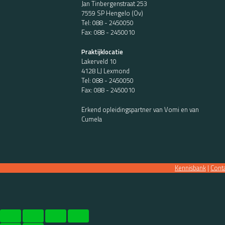
Jan Tinbergenstraat 253
7559 SP Hengelo (Ov)
Tel:
088 - 2450050
Fax: 088 - 2450010
Praktijklocatie
Lakerveld 10
4128 LJ Lexmond
Tel:
088 - 2450050
Fax: 088 - 2450010
Erkend opleidingspartner van Vomi en van
Cumela
Kennisbank
|
Cont