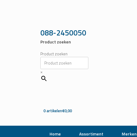
Ga
naar
de
inhoud
088-2450050
Product zoeken
Product zoeken
×
0 artikelen
€0,00
Home
Assortiment
Merken