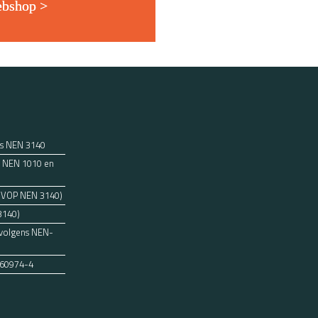
ebshop >
ns NEN 3140
ens NEN 1010 en
 (VOP NEN 3140)
3140)
 volgens NEN-
 60974-4