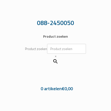
Ga
naar
de
inhoud
088-2450050
Product zoeken
Product zoeken
×
0 artikelen
€0,00