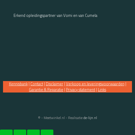
Erkend opleidingspartner van Vomi en van Cumela
Kennisbank
|
Contact
|
Disclaimer
|
Verkoop en leveringsvoorwaarden
|
Garantie & Reparatie
|
Privacy statement
|
Links
© - Meetwinkel.nl - Realisatie
de-lijn.nl