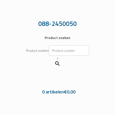
Ga
naar
de
inhoud
088-2450050
Product zoeken
Product zoeken
×
0 artikelen
€0,00