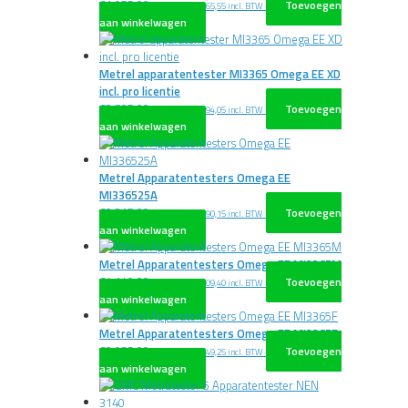
€
1.955,00
Toevoegen
excl. BTW
€
2.365,55
incl. BTW
aan winkelwagen
Metrel apparatentester MI3365 Omega EE XD
incl. pro licentie
€
2.805,00
Toevoegen
excl. BTW
€
3.394,05
incl. BTW
aan winkelwagen
Metrel Apparatentesters Omega EE
MI336525A
€
3.215,00
Toevoegen
excl. BTW
€
3.890,15
incl. BTW
aan winkelwagen
Metrel Apparatentesters Omega EE MI3365M
€
4.140,00
Toevoegen
excl. BTW
€
5.009,40
incl. BTW
aan winkelwagen
Metrel Apparatentesters Omega EE MI3365F
€
3.925,00
Toevoegen
excl. BTW
€
4.749,25
incl. BTW
aan winkelwagen