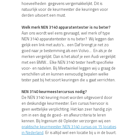
hoeveelheden gegevens vergemakkelijkt. Dit is
natuurlijk voor de keurmeester die keuringen voor
derden uitvoert een must.
Welk merk NEN 3140 apparatentester is nu beter?
Aan ons wordt wel eens gevraagd, wel merk of type
NEN 3140 apparatentester is nu beter? Wij leggen dan
gelijk een link met auto’s… een Daf brengt je net zo
goed naar je bestemming als een Volvo… En als je de
merken vergelijkt. Dan is het alsof je een Audi vergelijkt
met een BMW… Elke NEN 3140 tester heeft specifieke
voor- en nadelen. Bij Meetwinkel leggen wij u graag de
verschillen uit en kunnen eenvoudig bepalen welke
tester past bij het soort keuringen die u gaat verrichten.
NEN 3140 keurmeestercursus nodig?
De NEN 3140 keuring moet worden uitgevoerd door
en deskundige keurmeester. Een cursus hiervoor is
geen wettelijke verplichting. Het kan zeer handig zijn
om in een dag de goed- en afkeurcriteria te leren
kennen. Bij Ingenium dé Opleider verzorgen wij een
praktische keurmeester NEN 3140 cursus op 15 locaties
in Nederland
. Er is altijd wel een locatie bij u in de buurt.