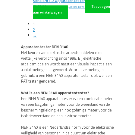
Sonel PAT-2 Apparatentester NEN 3140
€
968,00
Toevoegen
excl. BTW
€
1.171,28
incl. BTW
aan winkelwagen
1
2
→
Apparatentester NEN 3140
Het keuren van elektrische arbeidsmiddelen is een
wettelijke verplichting sinds 1998. Bij elektrische
arbeidsmiddelen wordt naast een visuele inspectie een
aantal metingen uitgevoerd. Voor deze metingen
gebruikt u een NEN 3140 apparatentester ook wel een
PAT tester genoemd.
Wat is een NEN 3140 apparatentester?
Een NEN 3140 apparatentester is een combinatiemeter
van een laagohmige meter voor de weerstand van de
beschermingsleiding, een hoogohmige meter voor de
isolatieweerstand en een lekstroommeter.
NEN 3140 is een Nederlandse norm voor de elektrische
veiligheid van personen in de buurt van elektrische