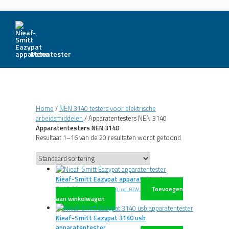
Menu
Home
/
NEN 3140 testers voor elektrische
arbeidsmiddelen
/ Apparatentesters NEN 3140
Apparatentesters NEN 3140
Resultaat 1–16 van de 20 resultaten wordt getoond
Nieaf-Smitt Eazypat apparatentester
€
449,00
Toevoegen
excl. BTW
€
543,29
incl. BTW
aan winkelwagen
Nieaf-Smitt Eazypat 3140 usb
apparatentester