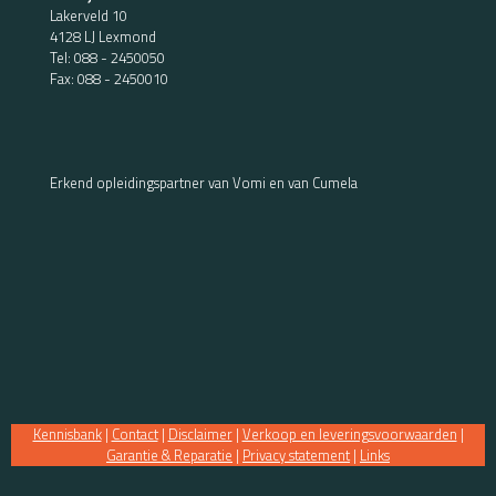
Lakerveld 10
4128 LJ Lexmond
Tel:
088 - 2450050
Fax: 088 - 2450010
Erkend opleidingspartner van Vomi en van Cumela
Kennisbank
|
Contact
|
Disclaimer
|
Verkoop en leveringsvoorwaarden
|
Garantie & Reparatie
|
Privacy statement
|
Links