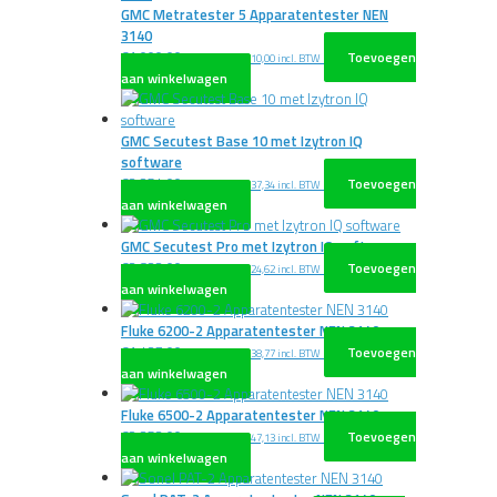
GMC Metratester 5 Apparatentester NEN
3140
€
1.000,00
Toevoegen
excl. BTW
€
1.210,00
incl. BTW
aan winkelwagen
GMC Secutest Base 10 met Izytron IQ
software
€
3.254,00
Toevoegen
excl. BTW
€
3.937,34
incl. BTW
aan winkelwagen
GMC Secutest Pro met Izytron IQ software
€
3.822,00
Toevoegen
excl. BTW
€
4.624,62
incl. BTW
aan winkelwagen
Fluke 6200-2 Apparatentester NEN 3140
€
1.437,00
Toevoegen
excl. BTW
€
1.738,77
incl. BTW
aan winkelwagen
Fluke 6500-2 Apparatentester NEN 3140
€
2.353,00
Toevoegen
excl. BTW
€
2.847,13
incl. BTW
aan winkelwagen