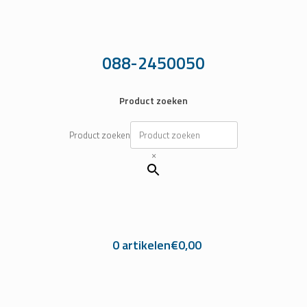
Ga
naar
de
inhoud
088-2450050
Product zoeken
Product zoeken
×
0 artikelen
€0,00