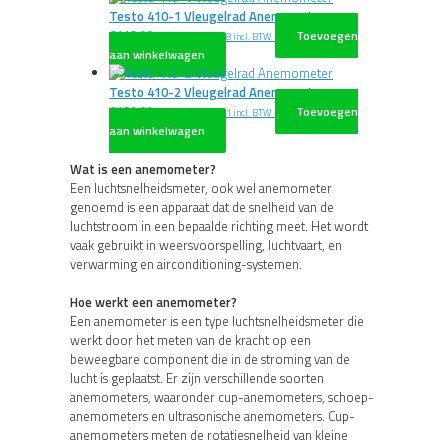
optie
Testo 410-1 Vleugelrad Anemometer
kan
€
118,00
Toevoegen
excl. BTW
€
142,78
incl. BTW
gekozen
aan winkelwagen
worden
op
Testo 410-2 Vleugelrad Anemometer
de
€
181,00
Toevoegen
excl. BTW
€
219,01
incl. BTW
productpagina
aan winkelwagen
Wat is een anemometer?
Een luchtsnelheidsmeter, ook wel anemometer
genoemd is een apparaat dat de snelheid van de
luchtstroom in een bepaalde richting meet. Het wordt
vaak gebruikt in weersvoorspelling, luchtvaart, en
verwarming en airconditioning-systemen.
Hoe werkt een anemometer?
Een anemometer is een type luchtsnelheidsmeter die
werkt door het meten van de kracht op een
beweegbare component die in de stroming van de
lucht is geplaatst. Er zijn verschillende soorten
anemometers, waaronder cup-anemometers, schoep-
anemometers en ultrasonische anemometers. Cup-
anemometers meten de rotatiesnelheid van kleine