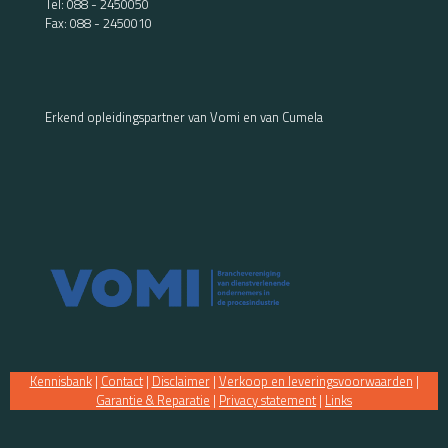
Tel:
088 - 2450050
Fax: 088 - 2450010
Erkend opleidingspartner van Vomi en van Cumela
Kennisbank
|
Contact
|
Disclaimer
|
Verkoop en leveringsvoorwaarden
|
Garantie & Reparatie
|
Privacy statement
|
Links