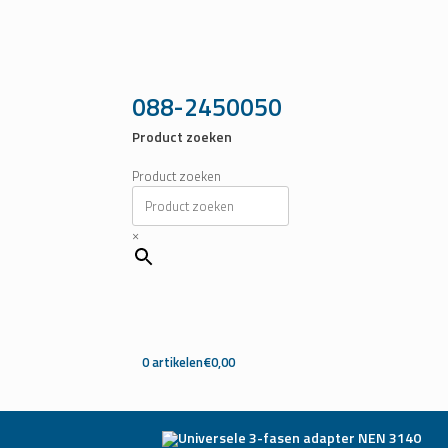
Ga
naar
de
inhoud
088-2450050
Product zoeken
Product zoeken
×
0 artikelen
€0,00