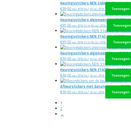
Keuringsstickers NEN 2484 | ladders en t
€
39,00
Toevoegen 
excl. BTW
€
47,19
incl. BTW
Keuringsstickers algemeen op rol | 900 st
€
95,00
Toevoegen
excl. BTW
€
114,95
incl. BTW
Keuringsstickers NEN 3140 op rol | 900 st
€
95,00
Toevoegen
excl. BTW
€
114,95
incl. BTW
Keuringsstickers algemeen blauw | 2026-
€
39,00
Toevoegen 
excl. BTW
€
47,19
incl. BTW
Keuringsstickers NEN 3140 Blauw | 2026-
€
39,00
Toevoegen 
excl. BTW
€
47,19
incl. BTW
Afkeurstickers met datum en paraaf | 75 
€
39,00
Toevoegen 
excl. BTW
€
47,19
incl. BTW
1
2
→