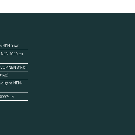
ns NEN 3140
ens NEN 1010 en
 (VOP NEN 3140)
3140)
 volgens NEN-
 60974-4