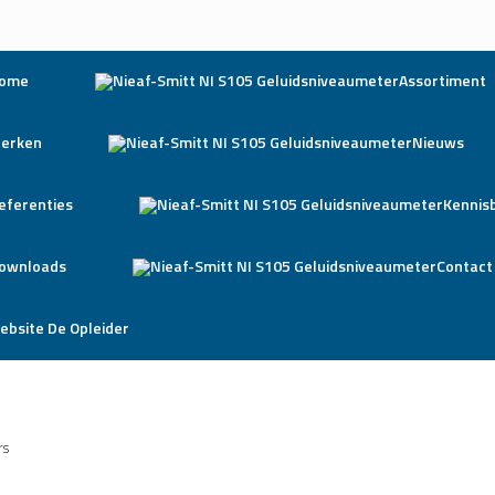
ome
Assortiment
erken
Nieuws
eferenties
Kennis
ownloads
Contact
ebsite De Opleider
rs