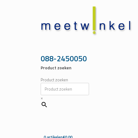
Ga
naar
de
inhoud
088-2450050
Product zoeken
Product zoeken
×
0 artikelen
€0,00