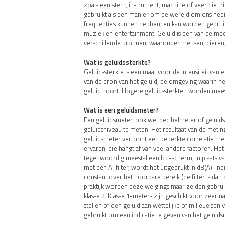
zoals een stem, instrument, machine of veer die t
gebruikt als een manier om de wereld om ons heen
frequenties kunnen hebben, en kan worden gebru
muziek en entertainment. Geluid is een van de mee
verschillende bronnen, waaronder mensen, dieren
Wat is geluidssterkte?
Geluidssterkte is een maat voor de intensiteit van e
van de bron van het geluid, de omgeving waarin he
geluid hoort. Hogere geluidssterkten worden mees
Wat is een geluidsmeter?
Een geluidsmeter, ook wel decibelmeter of gelui
geluidsniveau te meten. Het resultaat van de meti
geluidsmeter vertoont een beperkte correlatie met 
ervaren; die hangt af van veel andere factoren. He
tegenwoordig meestal een lcd-scherm, in plaats va
met een A-filter, wordt het uitgedrukt in dB(A). Indi
constant over het hoorbare bereik (de filter is dan
praktijk worden deze weigings maar zelden gebruik
klasse 2. Klasse 1-meters zijn geschikt voor zeer 
stellen of een geluid aan wettelijke of milieueis
gebruikt om een indicatie te geven van het geluids