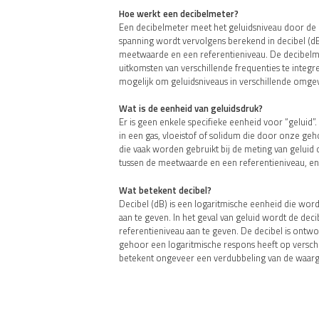
Hoe werkt een decibelmeter?
Een decibelmeter meet het geluidsniveau door de d
spanning wordt vervolgens berekend in decibel (dB)
meetwaarde en een referentieniveau. De decibelme
uitkomsten van verschillende frequenties te integre
mogelijk om geluidsniveaus in verschillende omgev
Wat is de eenheid van geluidsdruk?
Er is geen enkele specifieke eenheid voor “geluid”
in een gas, vloeistof of solidum die door onze g
die vaak worden gebruikt bij de meting van geluid 
tussen de meetwaarde en een referentieniveau, en P
Wat betekent decibel?
Decibel (dB) is een logaritmische eenheid die wo
aan te geven. In het geval van geluid wordt de de
referentieniveau aan te geven. De decibel is ontw
gehoor een logaritmische respons heeft op verschi
betekent ongeveer een verdubbeling van de waar