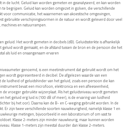
rilt in de lucht. Geluid kan worden gemeten en geanalyseerd, en kan worden
 te begrijpen. Geluid kan worden omgezet in golven, die verschillende
ikt voor communicatie, het waarnemen van akoestische omgevingen,
st gebruikte verschijningsvormen in de natuur en wordt geleverd door veel
, machines en natuurrampen.
en geluid. Het wordt gemeten in decibels (dB). Geluidssterkte is afhankelijk
t geluid wordt gemaakt, en de afstand tussen de bron en de persoon die het
tal als luid en onaangenaam ervaren
dsniveaumeter genoemd, is een meetinstrument dat gebruikt wordt om het
ngen wordt gepresenteerd in decibel. De afgelezen waarde van een
de luidheid of geluidshinder van het geluid, zoals een persoon die kan
t instrument bevat een microfoon, elektronica en een afleeseenheid,
n de vroeger gebruikte wijzerplaat. Als het geluidsniveau wordt gemeten
en het geluid erg luid is (100 dB of meer), is de ervaring van luidheid
 dichter bij het oor). Daarna kan de B- en C-weging gebruikt worden. In de
t. Er zijn twee verschillende soorten nauwkeurigheid, namelijk klasse 1 en
nauwkeurige metingen, bijvoorbeeld in een laboratorium of om vast te
en voldoet. Klasse 2-meters zijn minder nauwkeurig, maar kunnen worden
niveau. Klasse 1-meters zijn meestal duurder dan klasse 2-meters.