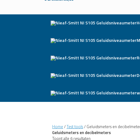
H
M
R
D
w
Home
/
Test tools
/ Geluidsmeters en decibelmete
Geluidsmeters en decibelmeters
Toont alle 6 resultaten