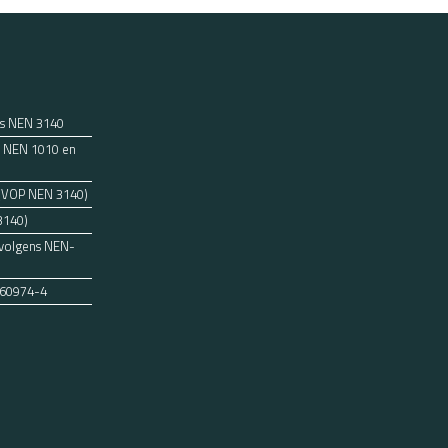
ns NEN 3140
ens NEN 1010 en
 (VOP NEN 3140)
3140)
 volgens NEN-
 60974-4