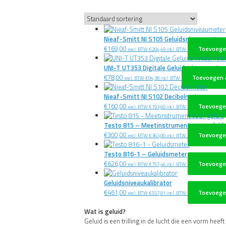
Nieaf-Smitt NI S105 Geluidsniveaumeter
€
169,00
Toevoege
excl. BTW
€
204,49
incl. BTW
UNI-T UT353 Digitale Geluidsniveaumeter
€
78,00
Toevoegen 
excl. BTW
€
94,38
incl. BTW
Nieaf-Smitt NI S102 Decibelmeter
€
160,00
Toevoege
excl. BTW
€
193,60
incl. BTW
Testo 815 – Meetinstrument voor geluid
€
300,00
Toevoege
excl. BTW
€
363,00
incl. BTW
Testo 816-1 – Geluidsmeter
€
626,00
Toevoege
excl. BTW
€
757,46
incl. BTW
Geluidsniveaukalibrator
€
461,00
Toevoege
excl. BTW
€
557,81
incl. BTW
Wat is geluid?
Geluid is een trilling in de lucht die een vorm hee