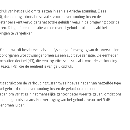
ruk van het geluid om te zetten in een elektrische spanning. Deze
, die een logaritmische schaal is voor de verhouding tussen de
ter berekent vervolgens het totale geluidsniveau in de omgeving door de
ren. Dit geeft een indicatie van de overall geluidsdruk en maakt het
ingen te vergelijken.
. Geluid wordt beschreven als een fysieke golfbeweging van drukverschillen
ehoororganen wordt waargenomen als een auditieve sensatie. De eenheden
omvatten decibel (dB), die een logaritmische schaal is voor de verhouding
ascal (Pa), die de eenheid is van geluidsdruk.
rdt gebruikt om de verhouding tussen twee hoeveelheden van hetzelfde type
cibel gebruikt om de verhouding tussen de geluidsdruk en een
orpen om variaties in het menselijke gehoor beter weer te geven, omdat ons
llende geluidsniveaus. Een verhoging van het geluidsniveau met 3 dB
genomen luider.