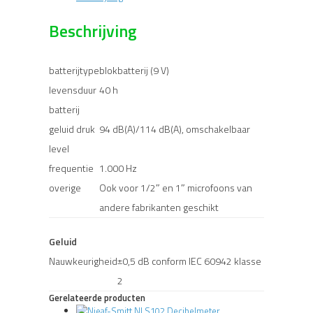
Beschrijving
batterijtype
blokbatterij (9 V)
levensduur
40 h
batterij
geluid druk
94 dB(A)/114 dB(A), omschakelbaar
level
frequentie
1.000 Hz
overige
Ook voor 1/2″ en 1″ microfoons van
andere fabrikanten geschikt
Geluid
Nauwkeurigheid
±0,5 dB conform IEC 60942 klasse
2
Gerelateerde producten