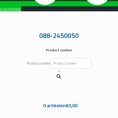
In winkelmand
Ga
naar
de
inhoud
088-2450050
Product zoeken
Product zoeken
×
0 artikelen
€0,00