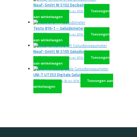
Nieaf-Smitt NI S102 Decibelmeter
€
160,00
Toevoegen
excl. BTW
€
193,60
incl. BTW
aan winkelwagen
Testo 816-1 – Geluidsmeter
€
626,00
Toevoegen
excl. BTW
€
757,46
incl. BTW
aan winkelwagen
Nieaf-Smitt NI S105 Geluidsniveaumeter
€
169,00
Toevoegen
excl. BTW
€
204,49
incl. BTW
aan winkelwagen
UNI-T UT353 Digitale Geluidsniveaumeter
€
78,00
Toevoegen aan
excl. BTW
€
94,38
incl. BTW
winkelwagen