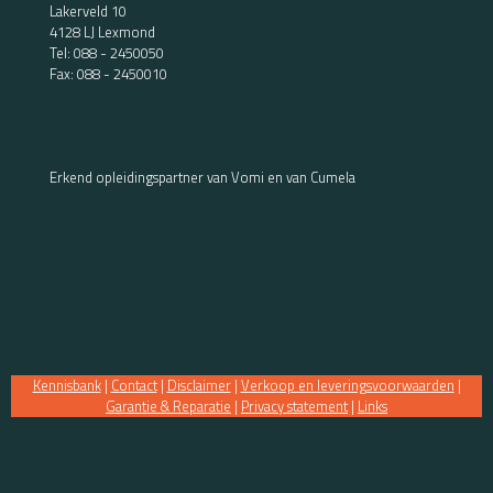
Lakerveld 10
4128 LJ Lexmond
Tel:
088 - 2450050
Fax: 088 - 2450010
Erkend opleidingspartner van Vomi en van Cumela
Kennisbank
|
Contact
|
Disclaimer
|
Verkoop en leveringsvoorwaarden
|
Garantie & Reparatie
|
Privacy statement
|
Links