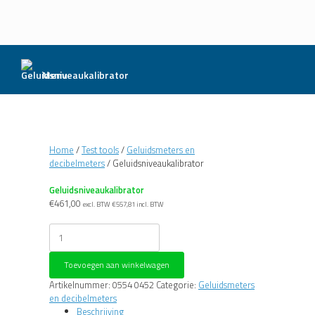
Menu
Home
/
Test tools
/
Geluidsmeters en
decibelmeters
/ Geluidsniveaukalibrator
Geluidsniveaukalibrator
€
461,00
excl. BTW
€
557,81
incl. BTW
Geluidsniveaukalibrator
aantal
Toevoegen aan winkelwagen
Artikelnummer:
0554 0452
Categorie:
Geluidsmeters
en decibelmeters
Beschrijving