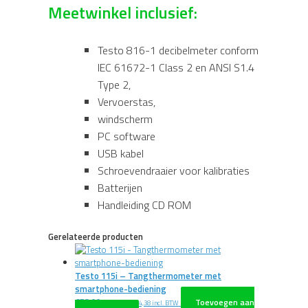
Meetwinkel inclusief:
Testo 816-1 decibelmeter conform
IEC 61672-1 Class 2 en ANSI S1.4
Type 2,
Vervoerstas,
windscherm
PC software
USB kabel
Schroevendraaier voor kalibraties
Batterijen
Handleiding CD ROM
Gerelateerde producten
Testo 115i – Tangthermometer met
smartphone-bediening
€
78,00
Toevoegen aan
excl. BTW
€
94,38
incl. BTW