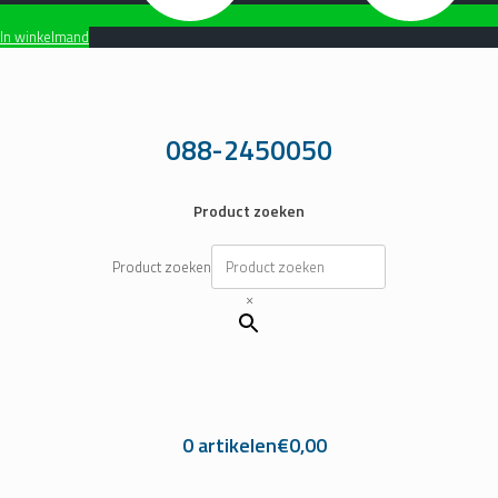
In winkelmand
Ga
naar
de
inhoud
088-2450050
Product zoeken
Product zoeken
×
0 artikelen
€0,00