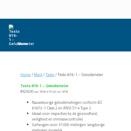
Menu
Home
/
Merk
/
Testo
/ Testo 816-1 – Geluidsmeter
Testo 816-1 – Geluidsmeter
€
626,00
excl. BTW
€
757,46
incl. BTW
Nauwkeurige geluidsmetingen conform IEC
61672-1 Class 2 en ANSI S1.4 Type 2
Ideaal voor inspecties bij de gezondheid,
veiligheid en immissiecontroles
Geheugen voor 31 000 metingen: langdurige
metingen mogelijk