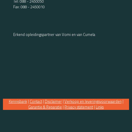
Tel:
088 - 2450050
Fax: 088 - 2450010
Erkend opleidingspartner van Vomi en van Cumela
Kennisbank
|
Contact
|
Disclaimer
|
Verkoop en leveringsvoorwaarden
|
Garantie & Reparatie
|
Privacy statement
|
Links