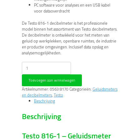
PC software voor analyses en een USB kabel
voor dataoverdracht
De Testo 816-1 decibelmeter is het professionele
model binnen het assortiment van Testo decibelmeters.
De decibelmeter is ontwikkeld voor het meten van
geluid op werkplekken, openbare ruimtes, de industrie
en productie omgevingen. Inclusief data opslag en
analysemogelijkheden.
Testo
816-
1
Toevoegen aan winkelwagen
-
Geluidsmeter
Artikelnummer:
0563 8170
Categorieën:
Geluidsmeters
aantal
en decibelmeters
,
Testo
Beschrijving
Beschrijving
Testo 816-1 – Geluidsmeter