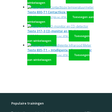
winkelwagen
Testo 830-T1 Contactloze temperatuurmeter
€
89,00
Toevoegen aan
excl. BTW
€
107,69
incl. BTW
winkelwagen
Testo 317-3 CO-monitor en CO-detector
€
193,00
Toevoegen
excl. BTW
€
233,53
incl. BTW
aan winkelwagen
Testo 835-T1 – Intelligente Infrarood Meter
€
260,00
Toevoegen
excl. BTW
€
314,60
incl. BTW
aan winkelwagen
Populaire trainingen