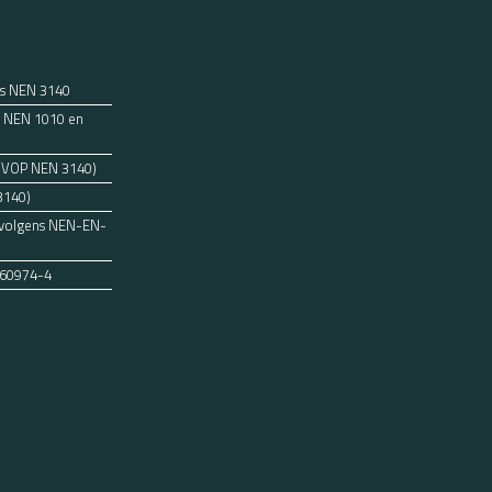
ns NEN 3140
ens NEN 1010 en
 (VOP NEN 3140)
3140)
n volgens NEN-EN-
 60974-4