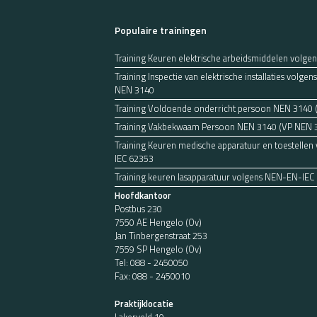
Populaire trainingen
Training Keuren elektrische arbeidsmiddelen volge
Training Inspectie van elektrische installaties volg
NEN 3140
Training Voldoende onderricht persoon NEN 3140
Training Vakbekwaam Persoon NEN 3140 (VP NEN 
Training Keuren medische apparatuur en toestelle
IEC 62353
Training keuren lasapparatuur volgens NEN-EN-IEC
Hoofdkantoor
Postbus 230
7550 AE Hengelo (Ov)
Jan Tinbergenstraat 253
7559 SP Hengelo (Ov)
Tel:
088 - 2450050
Fax: 088 - 2450010
Praktijklocatie
Lakerveld 10