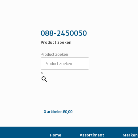
Ga
naar
de
inhoud
088-2450050
Product zoeken
Product zoeken
×
0 artikelen
€0,00
Home
Assortiment
Merken