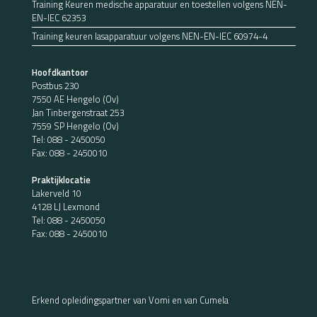
Training Keuren medische apparatuur en toestellen volgens NEN-
EN-IEC 62353
Training keuren lasapparatuur volgens NEN-EN-IEC 60974-4
Hoofdkantoor
Postbus 230
7550 AE Hengelo (Ov)
Jan Tinbergenstraat 253
7559 SP Hengelo (Ov)
Tel:
088 - 2450050
Fax: 088 - 2450010
Praktijklocatie
Lakerveld 10
4128 LJ Lexmond
Tel:
088 - 2450050
Fax: 088 - 2450010
Erkend opleidingspartner van Vomi en van Cumela