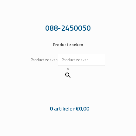
Ga
naar
de
inhoud
088-2450050
Product zoeken
Product zoeken
×
0 artikelen
€0,00