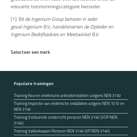
relevante toestemmingscategorie hieronder.
[1]
Tot de Ingenium Group behoren in ieder
geval Ingenium B.V., handelsnamen de Opleider en
Ingenium Bedrijfsadvies en Meetwinkel B.V.
Selecteer een merk
Populaire trainingen
Training Keuren elektrische arbeidsmiddelen volgens NEN 3140
Training Inspectie van elektrische installaties volgens NEN 1010 en
NEN 3140
Training Voldoende onderricht persoon NEN 3140 (VOP NEN
3140)
Training Vakbekwaam Persoon NEN 3140 (VP NEN 3140)