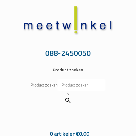
Ga
naar
de
inhoud
088-2450050
Product zoeken
Product zoeken
×
0 artikelen
€0,00