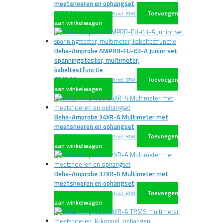
meetsnoeren en ophangset
€
205,00
Toevoegen
excl. BTW
€
248,05
incl. BTW
aan winkelwagen
Beha-Amprobe AMPRB-EU-03-A Junior set,
spanningstester, multimeter,
kabeltestfunctie
€
210,00
Toevoegen
excl. BTW
€
254,10
incl. BTW
aan winkelwagen
Beha-Amprobe 34XR-A Multimeter met
meetsnoeren en ophangset
€
257,00
Toevoegen
excl. BTW
€
310,97
incl. BTW
aan winkelwagen
Beha-Amprobe 37XR-A Multimeter met
meetsnoeren en ophangset
€
303,00
Toevoegen
excl. BTW
€
366,63
incl. BTW
aan winkelwagen