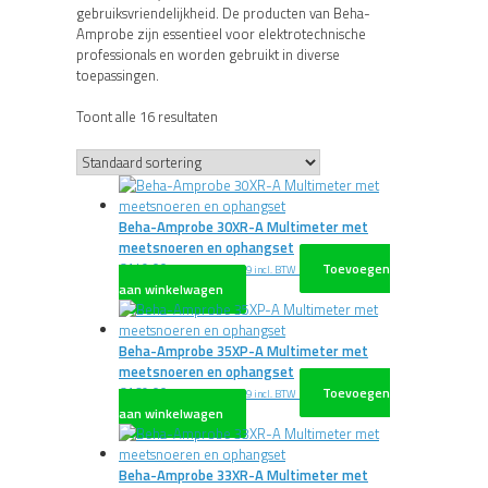
gebruiksvriendelijkheid. De producten van Beha-
Amprobe zijn essentieel voor elektrotechnische
professionals en worden gebruikt in diverse
toepassingen.
Toont alle 16 resultaten
Beha-Amprobe 30XR-A Multimeter met
meetsnoeren en ophangset
€
149,00
Toevoegen
excl. BTW
€
180,29
incl. BTW
aan winkelwagen
Beha-Amprobe 35XP-A Multimeter met
meetsnoeren en ophangset
€
169,00
Toevoegen
excl. BTW
€
204,49
incl. BTW
aan winkelwagen
Beha-Amprobe 33XR-A Multimeter met