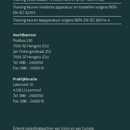
Training Keuren medische apparatuur en toestellen volgens NEN-
EN-IEC 62353
Training keuren lasapparatuur volgens NEN-EN-IEC 60974-4
Hoofdkantoor
Postbus 230
7550 AE Hengelo (Ov)
Jan Tinbergenstraat 253
7559 SP Hengelo (Ov)
Tel:
088 - 2450050
Fax: 088 - 2450010
Praktijklocatie
Lakerveld 10
4128 LJ Lexmond
Tel:
088 - 2450050
Fax: 088 - 2450010
Erkend opleidingspartner van Vomi en van Cumela