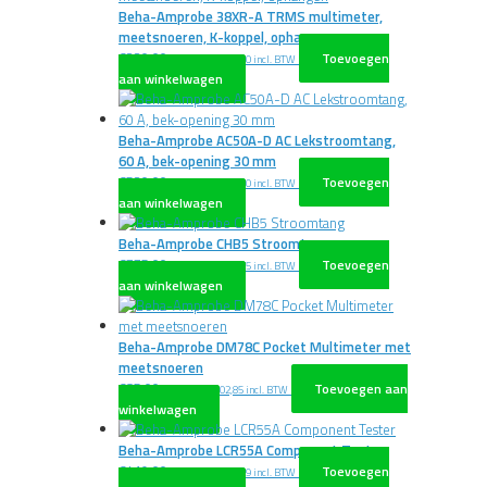
Beha-Amprobe 38XR-A TRMS multimeter,
meetsnoeren, K-koppel, ophangen
€
330,00
Toevoegen
excl. BTW
€
399,30
incl. BTW
aan winkelwagen
Beha-Amprobe AC50A-D AC Lekstroomtang,
60 A, bek-opening 30 mm
€
530,00
Toevoegen
excl. BTW
€
641,30
incl. BTW
aan winkelwagen
Beha-Amprobe CHB5 Stroomtang
€
775,00
Toevoegen
excl. BTW
€
937,75
incl. BTW
aan winkelwagen
Beha-Amprobe DM78C Pocket Multimeter met
meetsnoeren
€
85,00
Toevoegen aan
excl. BTW
€
102,85
incl. BTW
winkelwagen
Beha-Amprobe LCR55A Component Tester
€
419,00
Toevoegen
excl. BTW
€
506,99
incl. BTW