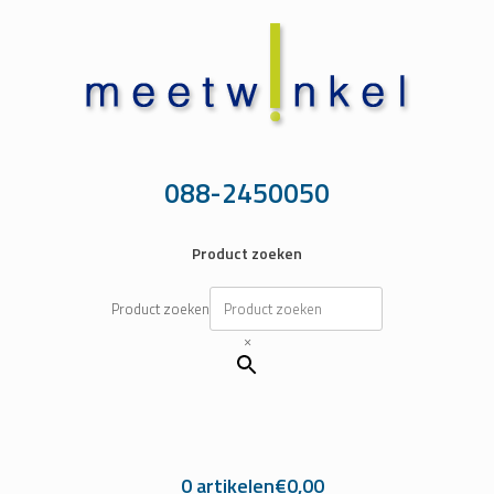
Ga
naar
de
inhoud
088-2450050
Product zoeken
Product zoeken
×
0 artikelen
€0,00