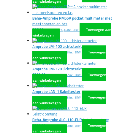
aan winkelwagen
Beha-Amprobe PM55A pocket multimeter met
meetsnoeren en tas
€
96,00
Toevoegen aan
excl. BTW
€
116,16
incl. BTW
winkelwagen
Amprobe LM-100 Lichtsterktemeter
€
186,00
Toevoegen
excl. BTW
€
225,06
incl. BTW
aan winkelwagen
Amprobe LM-120 Lichtsterktemeter
€
242,00
Toevoegen
excl. BTW
€
292,82
incl. BTW
aan winkelwagen
Amprobe LAN-1 Kabeltester
€
128,00
Toevoegen
excl. BTW
€
154,88
incl. BTW
aan winkelwagen
Beha-Amprobe ALC-110-EUR Lekstroomtang
€
533,00
Toevoegen
excl. BTW
€
644,93
incl. BTW
aan winkelwagen