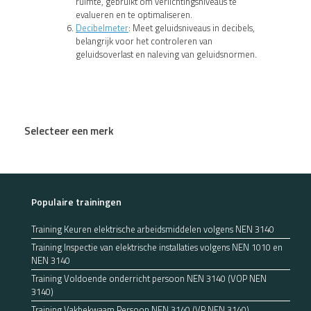
ruimte, gebruikt om verlichtingsniveaus te
evalueren en te optimaliseren.
Decibelmeter
: Meet geluidsniveaus in decibels,
belangrijk voor het controleren van
geluidsoverlast en naleving van geluidsnormen.
Selecteer een merk
Populaire trainingen
Training Keuren elektrische arbeidsmiddelen volgens NEN 3140
Training Inspectie van elektrische installaties volgens NEN 1010 en
NEN 3140
Training Voldoende onderricht persoon NEN 3140 (VOP NEN
3140)
Training Vakbekwaam Persoon NEN 3140 (VP NEN 3140)