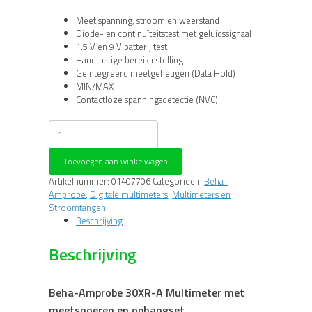
Meet spanning, stroom en weerstand
Diode- en continuïteitstest met geluidssignaal
1.5 V en 9 V batterij test
Handmatige bereikinstelling
Geïntegreerd meetgeheugen (Data Hold)
MIN/MAX
Contactloze spanningsdetectie (NVC)
Beha-
Amprobe
30XR-
Toevoegen aan winkelwagen
A
Multimeter
Artikelnummer:
01407706
Categorieën:
Beha-
met
Amprobe
,
Digitale multimeters
,
Multimeters en
meetsnoeren
Stroomtangen
en
Beschrijving
ophangset
aantal
Beschrijving
Beha-Amprobe 30XR-A Multimeter met
meetsnoeren en ophangset