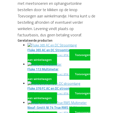
met meetsnoeren en ophangsetonline
bestellen door te klikken op de knop
Toevoegen aan winkelmandje. Hierna kunt u de
bestelling afronden of eventueel verder
winkelen. Levering vindt plaats op
factuurbasis, dus geen betaling vooraf.
Gerelateerde producten
Fluke 365 AC en DC Stroomtang
€
442,00
Toevoegen
excl. BTW
€
534,82
incl. BTW
aan winkelwagen
Fluke 113 Multimeter
€
178,00
Toevoegen
excl. BTW
€
215,38
incl. BTW
aan winkelwagen
Fluke 376 FC AC en DC stroomtang
€
775,00
Toevoegen
excl. BTW
€
937,75
incl. BTW
aan winkelwagen
Nieaf-Smitt NI 74 True RMS Multimeter
€
145,00
Toevoegen
excl. BTW
€
175,45
incl. BTW