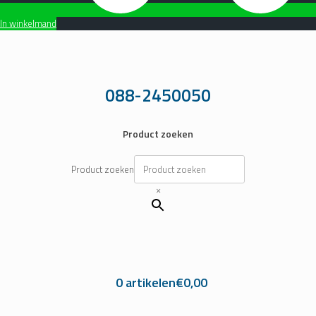
In winkelmand
Ga
naar
de
inhoud
088-2450050
Product zoeken
Product zoeken
×
0 artikelen
€0,00