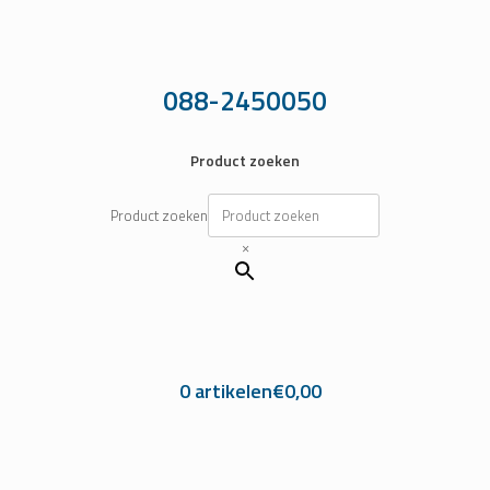
Ga
naar
de
inhoud
088-2450050
Product zoeken
Product zoeken
×
0 artikelen
€0,00