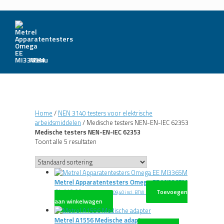
Menu
Home
/
NEN 3140 testers voor elektrische
arbeidsmiddelen
/ Medische testers NEN-EN-IEC 62353
Medische testers NEN-EN-IEC 62353
Toont alle 5 resultaten
Metrel Apparatentesters Omega EE MI3365M
€
4.140,00
Toevoegen
excl. BTW
€
5.009,40
incl. BTW
aan winkelwagen
Metrel A1556 Medische adapter