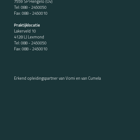
7559 SP Hengelo (Ov)
Tel:
088 - 2450050
Fax: 088 - 2450010
Praktijklocatie
Lakerveld 10
4128 LJ Lexmond
Tel:
088 - 2450050
Fax: 088 - 2450010
Erkend opleidingspartner van Vomi en van Cumela