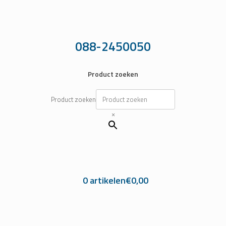
Ga
naar
de
inhoud
088-2450050
Product zoeken
Product zoeken
×
0 artikelen
€0,00