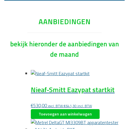
AANBIEDINGEN
bekijk hieronder de aanbiedingen van
de maand
Nieaf-Smitt Eazypat startkit
€
530,00
excl. BTW
€
641,30
incl. BTW
Toevoegen aan winkelwagen