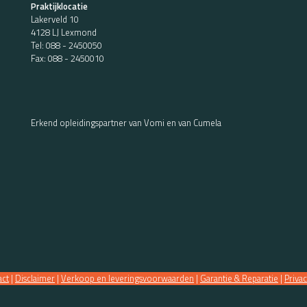
Praktijklocatie
Lakerveld 10
4128 LJ Lexmond
Tel:
088 - 2450050
Fax: 088 - 2450010
Erkend opleidingspartner van Vomi en van Cumela
act
|
Disclaimer
|
Verkoop en leveringsvoorwaarden
|
Garantie & Reparatie
|
Priva