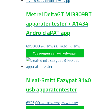
Metrel DeltaGT MI3309BT
apparatentester + A1434
Android aPAT app
€
950,00
excl. BTW
€
1.149,50
incl. BTW
Toevoegen aan winkelwagen
Nieaf-Smitt Eazypat 3140
usb apparatentester
€
825,00
excl. BTW
€
998,25
incl. BTW