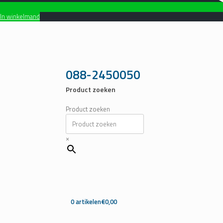
In winkelmand
Ga
naar
de
inhoud
088-2450050
Product zoeken
Product zoeken
×
0 artikelen
€0,00