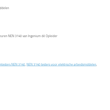
iddelen
 keuren NEN 3140 van Ingenium dé Opleider
ntesters NEN 3140
,
NEN 3140 testers voor elektrische arbeidsmiddelen
,