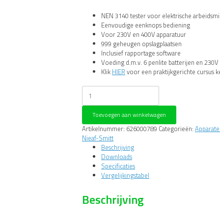
NEN 3140 tester voor elektrische arbeidsm
Eenvoudige eenknops bediening
Voor 230V en 400V apparatuur
999 geheugen opslagplaatsen
Inclusief rapportage software
Voeding d.m.v. 6 penlite batterijen en 230V
Klik
HIER
voor een praktijkgerichte cursus
Nieaf-
Smitt
Eazypat
Toevoegen aan winkelwagen
3140
usb
Artikelnummer:
626000789
Categorieën:
Apparate
apparatentester
Nieaf-Smitt
aantal
Beschrijving
Downloads
Specificaties
Vergelijkingstabel
Beschrijving