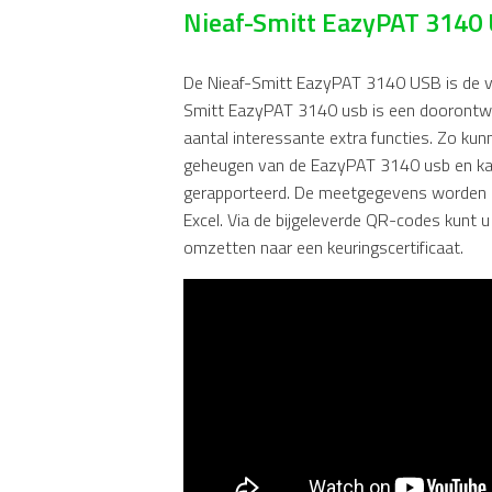
Nieaf-Smitt EazyPAT 3140
De Nieaf-Smitt EazyPAT 3140 USB is de v
Smitt EazyPAT 3140 usb is een doorontwi
aantal interessante extra functies. Zo ku
geheugen van de EazyPAT 3140 usb en kan
gerapporteerd. De meetgegevens worden ui
Excel. Via de bijgeleverde QR-codes kun
omzetten naar een keuringscertificaat.