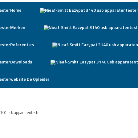
Home
Merken
Referenties
Downloads
website De Opleider
3140 usb apparatentester