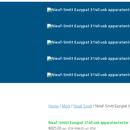
Home
/
Merk
/
Nieaf-Smitt
/ Nieaf-Smitt Eazypat 
Nieaf-Smitt Eazypat 3140 usb apparatentester
€
825,00
excl. BTW
€
998,25
incl. BTW