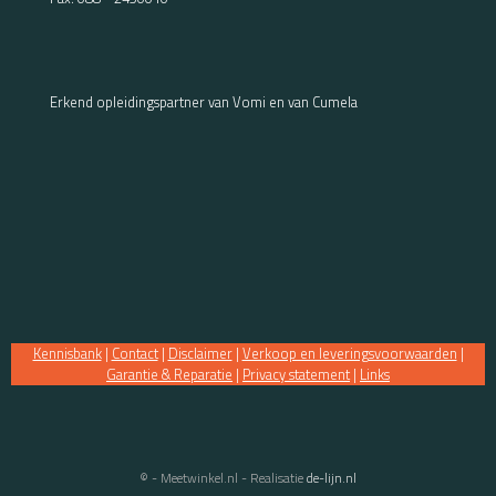
Erkend opleidingspartner van Vomi en van Cumela
Kennisbank
|
Contact
|
Disclaimer
|
Verkoop en leveringsvoorwaarden
|
Garantie & Reparatie
|
Privacy statement
|
Links
© - Meetwinkel.nl - Realisatie
de-lijn.nl