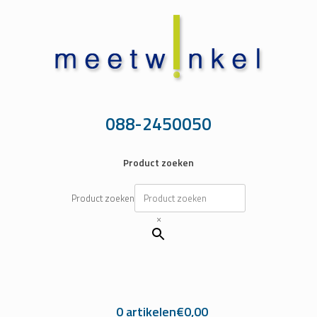
Ga
naar
de
inhoud
088-2450050
Product zoeken
Product zoeken
×
0 artikelen
€0,00