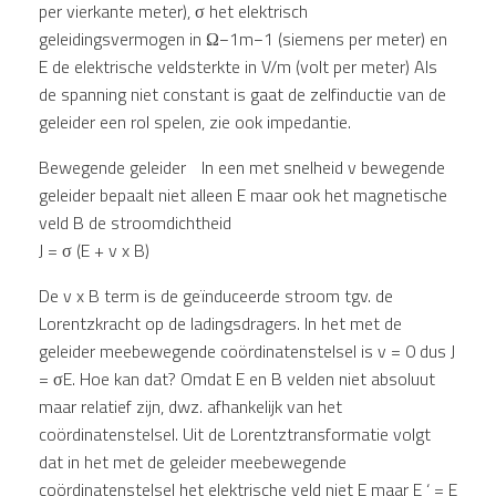
per vierkante meter), σ het elektrisch
geleidingsvermogen in Ω−1m−1 (siemens per meter) en
E de elektrische veldsterkte in V/m (volt per meter) Als
de spanning niet constant is gaat de zelfinductie van de
geleider een rol spelen, zie ook impedantie.
Bewegende geleider In een met snelheid v bewegende
geleider bepaalt niet alleen E maar ook het magnetische
veld B de stroomdichtheid
J = σ (E + v x B)
De v x B term is de geïnduceerde stroom tgv. de
Lorentzkracht op de ladingsdragers. In het met de
geleider meebewegende coördinatenstelsel is v = 0 dus J
= σE. Hoe kan dat? Omdat E en B velden niet absoluut
maar relatief zijn, dwz. afhankelijk van het
coördinatenstelsel. Uit de Lorentztransformatie volgt
dat in het met de geleider meebewegende
coördinatenstelsel het elektrische veld niet E maar E ‘ = E