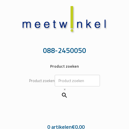
Ga
naar
de
inhoud
088-2450050
Product zoeken
Product zoeken
×
0 artikelen
€0,00