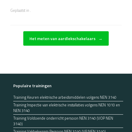
Geplaatst in .
Bericht navigatie
Het meten van aardlekschakelaars
→
Populaire trainingen
Training Keuren elektrische arbeidsmiddelen volgens NEN 3140
Training Inspectie van elektrische installaties volgens NEN 1010 en
NEN 3140
Training Voldoende onderricht persoon NEN 3140 (VOP NEN
3140)
Training Vakbekwaam Persoon NEN 3140 (VP NEN 3140)