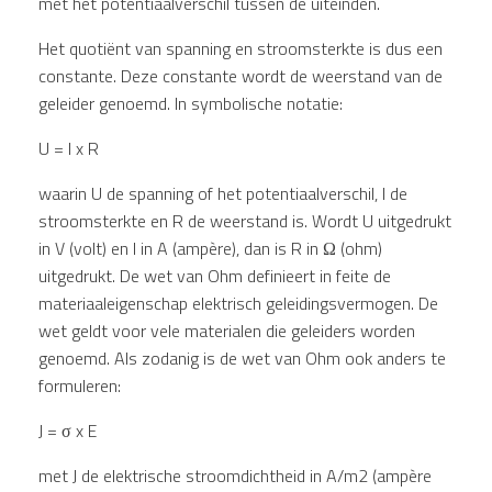
met het potentiaalverschil tussen de uiteinden.
Het quotiënt van spanning en stroomsterkte is dus een
constante. Deze constante wordt de weerstand van de
geleider genoemd. In symbolische notatie:
U = I x R
waarin U de spanning of het potentiaalverschil, I de
stroomsterkte en R de weerstand is. Wordt U uitgedrukt
in V (volt) en I in A (ampère), dan is R in Ω (ohm)
uitgedrukt. De wet van Ohm definieert in feite de
materiaaleigenschap elektrisch geleidingsvermogen. De
wet geldt voor vele materialen die geleiders worden
genoemd. Als zodanig is de wet van Ohm ook anders te
formuleren:
J = σ x E
met J de elektrische stroomdichtheid in A/m2 (ampère