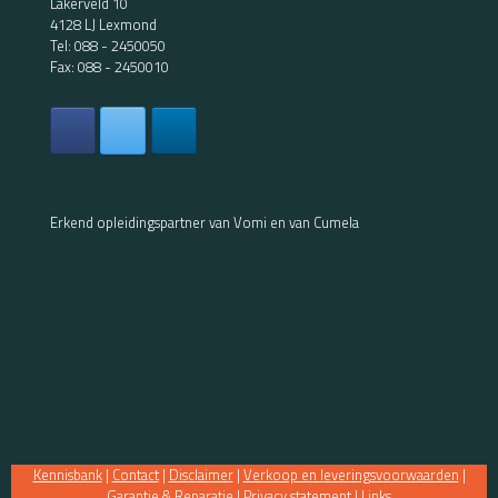
Lakerveld 10
4128 LJ Lexmond
Tel:
088 - 2450050
Fax: 088 - 2450010
Erkend opleidingspartner van Vomi en van Cumela
Kennisbank
|
Contact
|
Disclaimer
|
Verkoop en leveringsvoorwaarden
|
Garantie & Reparatie
|
Privacy statement
|
Links