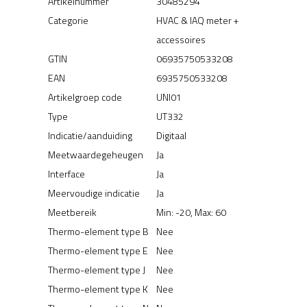
Artikelnummer
30485294
Categorie
HVAC & IAQ meter +
accessoires
GTIN
06935750533208
EAN
6935750533208
Artikelgroep code
UNI01
Type
UT332
Indicatie/aanduiding
Digitaal
Meetwaardegeheugen
Ja
Interface
Ja
Meervoudige indicatie
Ja
Meetbereik
Min: -20, Max: 60
Thermo-element type B
Nee
Thermo-element type E
Nee
Thermo-element type J
Nee
Thermo-element type K
Nee