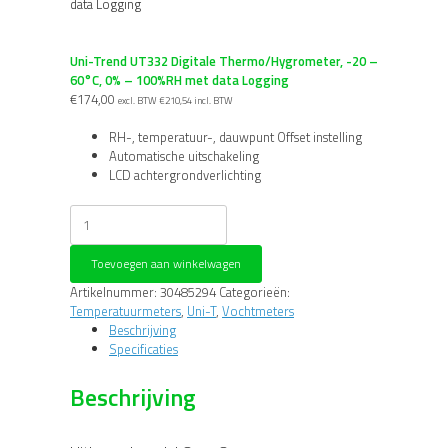
data Logging
Uni-Trend UT332 Digitale Thermo/Hygrometer, -20 –
60°C, 0% – 100%RH met data Logging
€
174,00
excl. BTW
€
210,54
incl. BTW
RH-, temperatuur-, dauwpunt Offset instelling
Automatische uitschakeling
LCD achtergrondverlichting
Uni-
Trend
UT332
Toevoegen aan winkelwagen
Digitale
Thermo/Hygrometer,
Artikelnummer:
30485294
Categorieën:
-20
Temperatuurmeters
,
Uni-T
,
Vochtmeters
-
Beschrijving
60°C,
Specificaties
0%
-
Beschrijving
100%RH
met
data