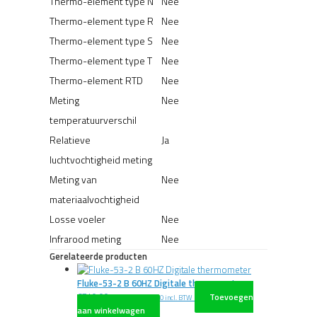
Thermo-element type N
Nee
Thermo-element type R
Nee
Thermo-element type S
Nee
Thermo-element type T
Nee
Thermo-element RTD
Nee
Meting
Nee
temperatuurverschil
Relatieve
Ja
luchtvochtigheid meting
Meting van
Nee
materiaalvochtigheid
Losse voeler
Nee
Infrarood meting
Nee
Gerelateerde producten
Fluke-53-2 B 60HZ Digitale thermometer
€
740,00
Toevoegen
excl. BTW
€
895,40
incl. BTW
aan winkelwagen