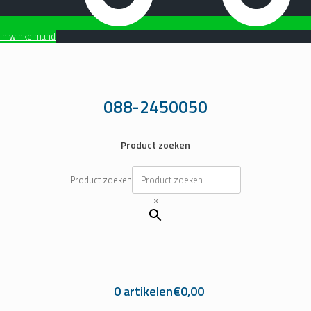
In winkelmand
Ga
naar
de
inhoud
088-2450050
Product zoeken
Product zoeken
×
0 artikelen
€0,00