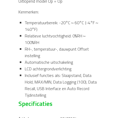
Uitlopend model Op = Op
Logging
aantal
Kenmerken:
Temperatuurbereik: -20°C～60°C (-4°F～
140°F)
Relatieve luchtvochtigheid: 0%RH～
100%RH
RH-, temperatuur-, dauwpunt Offset
instelling
Automatische uitschakeling
LCD achtergrondverlichting
Inclusief functies als: Slaapstand, Data
Hold, MAX/MIN, Data Logging (100), Data
Recall, USB Interface en Auto Record
Tijdinstelling
Specificaties