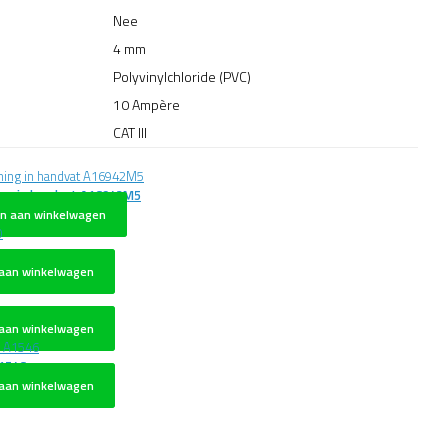
Nee
4 mm
Polyvinylchloride (PVC)
10 Ampère
CAT III
ng in handvat A16942M5
n aan winkelwagen
aan winkelwagen
aan winkelwagen
A1546
aan winkelwagen