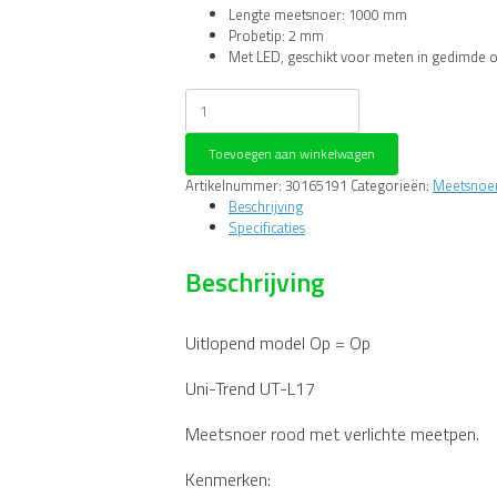
Lengte meetsnoer: 1000 mm
Probetip: 2 mm
Met LED, geschikt voor meten in gedimde
Uni-
Trend
UT-
Toevoegen aan winkelwagen
L17
Meetsnoer
Artikelnummer:
30165191
Categorieën:
Meetsnoer
rood
Beschrijving
met
Specificaties
verlichte
meetpen
Beschrijving
aantal
Uitlopend model Op = Op
Uni-Trend UT-L17
Meetsnoer rood met verlichte meetpen.
Kenmerken: