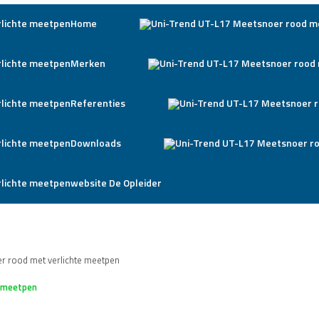
Home
Merken
Referenties
Downloads
website De Opleider
r rood met verlichte meetpen
e meetpen