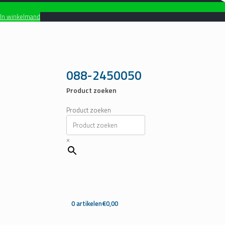
In winkelmand
Ga
naar
de
inhoud
088-2450050
Product zoeken
Product zoeken
×
0 artikelen
€0,00