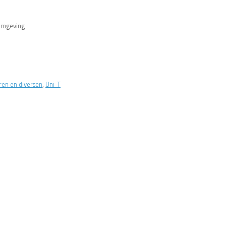
 omgeving
en en diversen
,
Uni-T