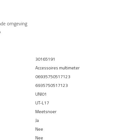
imde omgeving
A
30165191
Accessoires multimeter
06935750517123
6935750517123
UNI01
UT-L17
Meetsnoer
Ja
Nee
Nee