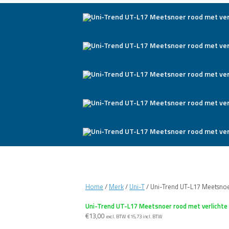
Home
/
Merk
/
Uni-T
/ Uni-Trend UT-L17 Meetsnoe
Uni-Trend UT-L17 Meetsnoer rood met verlicht
€
13,00
excl. BTW
€
15,73
incl. BTW