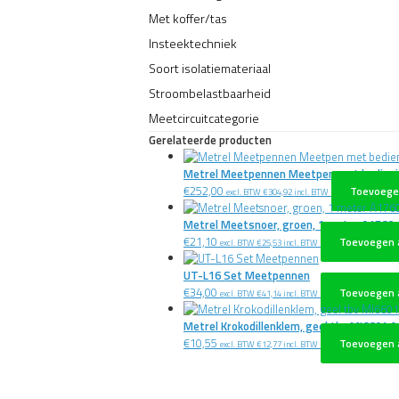
Met koffer/tas
Insteektechniek
Soort isolatiemateriaal
Stroombelastbaarheid
Meetcircuitcategorie
Gerelateerde producten
Metrel Meetpennen Meetpen met bedieni
€
252,00
Toevoege
excl. BTW
€
304,92
incl. BTW
Metrel Meetsnoer, groen, 1 meter A1760
€
21,10
Toevoegen 
excl. BTW
€
25,53
incl. BTW
UT-L16 Set Meetpennen
€
34,00
Toevoegen 
excl. BTW
€
41,14
incl. BTW
Metrel Krokodillenklem, geel tbv MI6601 
€
10,55
Toevoegen 
excl. BTW
€
12,77
incl. BTW