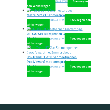
€
127,00
Toevoegen
excl. BTW
€
153,67
incl. BTW
aan winkelwagen
Metrel S2143 Set meetprobes
€
28,00
Toevoegen aan
excl. BTW
€
33,88
incl. BTW
winkelwagen
UT-C09 Set Meetpennen Lantaarntype
€
14,00
Toevoegen aan
excl. BTW
€
16,94
incl. BTW
winkelwagen
Uni-Trend UT-C08 Set meetpennen
(rood/zwart) met 2mm probetip
€
14,00
Toevoegen aan
excl. BTW
€
16,94
incl. BTW
winkelwagen