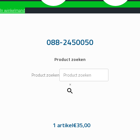
In winkelmand
Ga
naar
de
inhoud
088-2450050
Product zoeken
Product zoeken
×
1 artikel
€35,00