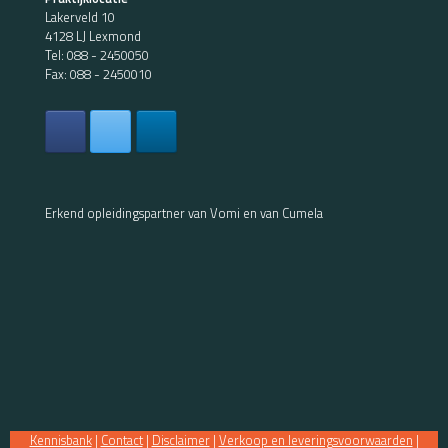
Lakerveld 10
4128 LJ Lexmond
Tel:
088 - 2450050
Fax: 088 - 2450010
Erkend opleidingspartner van Vomi en van Cumela
Kennisbank
|
Contact
|
Disclaimer
|
Verkoop en leveringsvoorwaarden
|