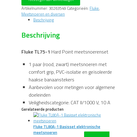
Hard
Point
Artikelnummer:
30263549
Categorieën:
Fluke
,
Meetsnoerenset
Meetsnoeren en diversen
aantal
Beschrijving
Beschrijving
Fluke TL75-1
Hard Point meetsnoerenset
1 paar (rood, zwart) meetsnoeren met
comfort grip, PVC-isolatie en geïsoleerde
haakse banaanstekers
Aanbevolen voor metingen voor algemene
doeleinden
Veiligheidscategorie: CAT II/1000 V, 10 A
Gerelateerde producten
Fluke TL80A-1 Basisset elektronische
meetsnoeren