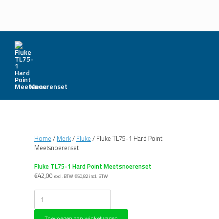
Menu
Home
/
Merk
/
Fluke
/ Fluke TL75-1 Hard Point
Meetsnoerenset
Fluke TL75-1 Hard Point Meetsnoerenset
€
42,00
excl. BTW
€
50,82
incl. BTW
Fluke
TL75-
1
Toevoegen aan winkelwagen