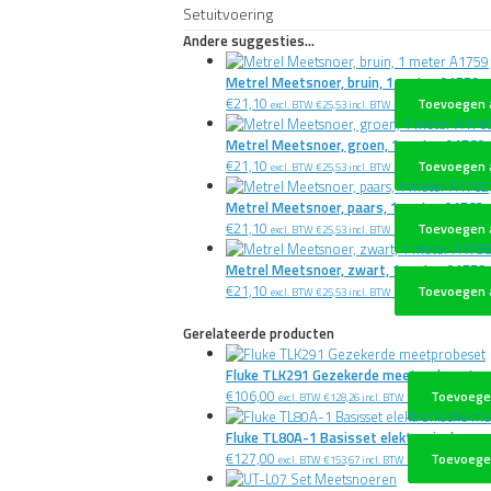
Setuitvoering
Andere suggesties…
Metrel Meetsnoer, bruin, 1 meter A1759
€
21,10
Toevoegen 
excl. BTW
€
25,53
incl. BTW
Metrel Meetsnoer, groen, 1 meter A1760
€
21,10
Toevoegen 
excl. BTW
€
25,53
incl. BTW
Metrel Meetsnoer, paars, 1 meter A1762
€
21,10
Toevoegen 
excl. BTW
€
25,53
incl. BTW
Metrel Meetsnoer, zwart, 1 meter A1758
€
21,10
Toevoegen 
excl. BTW
€
25,53
incl. BTW
Gerelateerde producten
Fluke TLK291 Gezekerde meetprobeset
€
106,00
Toevoege
excl. BTW
€
128,26
incl. BTW
Fluke TL80A-1 Basisset elektronische m
€
127,00
Toevoege
excl. BTW
€
153,67
incl. BTW