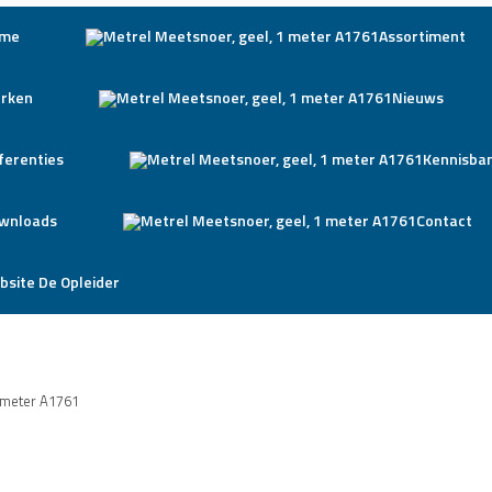
me
Assortiment
rken
Nieuws
ferenties
Kennisba
wnloads
Contact
bsite De Opleider
1 meter A1761