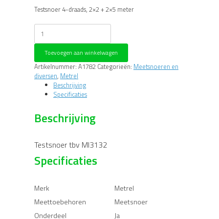
Testsnoer 4-draads, 2×2 + 2×5 meter
Metrel
4-
draads
Toevoegen aan winkelwagen
testsnoer,
2
Artikelnummer:
A1782
Categorieën:
Meetsnoeren en
x
diversen
,
Metrel
2
Beschrijving
m,
Specificaties
2
x
Beschrijving
5
m
A1782
Testsnoer tbv MI3132
aantal
Specificaties
Merk
Metrel
Meettoebehoren
Meetsnoer
Onderdeel
Ja