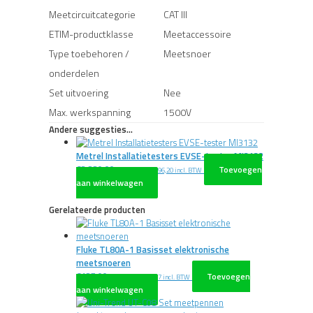
Meetcircuitcategorie
CAT III
ETIM-productklasse
Meetaccessoire
Type toebehoren /
Meetsnoer
onderdelen
Set uitvoering
Nee
Max. werkspanning
1500V
Andere suggesties…
Metrel Installatietesters EVSE-tester MI3132
€
3.220,00
Toevoegen
excl. BTW
€
3.896,20
incl. BTW
aan winkelwagen
Gerelateerde producten
Fluke TL80A-1 Basisset elektronische
meetsnoeren
€
127,00
Toevoegen
excl. BTW
€
153,67
incl. BTW
aan winkelwagen