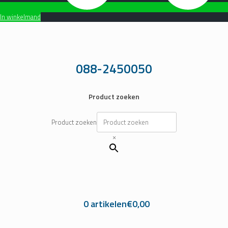
In winkelmand
Ga
naar
de
inhoud
088-2450050
Product zoeken
Product zoeken
×
0 artikelen
€0,00