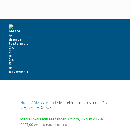
Menu
Home
/
Merk
/
Metrel
/ Metrel 4-draads testsnoer, 2 x
2 m, 2 x 5 m A1782
Metrel 4-draads testsnoer, 2 x 2 m, 2 x 5 m A1782
€
167,00
excl. BTW
€
202,07
incl. BTW