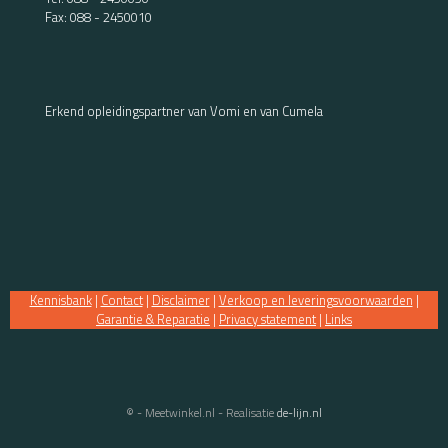
Fax: 088 - 2450010
Erkend opleidingspartner van Vomi en van Cumela
Kennisbank
|
Contact
|
Disclaimer
|
Verkoop en leveringsvoorwaarden
|
Garantie & Reparatie
|
Privacy statement
|
Links
© - Meetwinkel.nl - Realisatie
de-lijn.nl