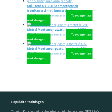
Uni-Trend UT-C08 Set meetpennen
(rood/zwart) met 2mm probetip
€
14,00
Toevoegen aan
excl. BTW
€
16,94
incl. BTW
winkelwagen
Metrel Meetsnoer, zwart, 1 meter A1758
€
21,10
Toevoegen aan
excl. BTW
€
25,53
incl. BTW
winkelwagen
Metrel Meetsnoer, paars, 1 meter A1762
€
21,10
Toevoegen aan
excl. BTW
€
25,53
incl. BTW
winkelwagen
Populaire trainingen
Training Keuren elektrische arbeidsmiddelen volgens NEN 3140