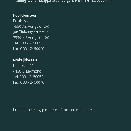
Training keuren lasapparatuur volgens NEN-EN-IEC 60974-4
Hoofdkantoor
Postbus 230
7550 AE Hengelo (Ov)
Jan Tinbergenstraat 253
7559 SP Hengelo (Ov)
Tel:
088 - 2450050
Fax: 088 - 2450010
Praktijklocatie
Lakerveld 10
4128 LJ Lexmond
Tel:
088 - 2450050
Fax: 088 - 2450010
Erkend opleidingspartner van Vomi en van Cumela