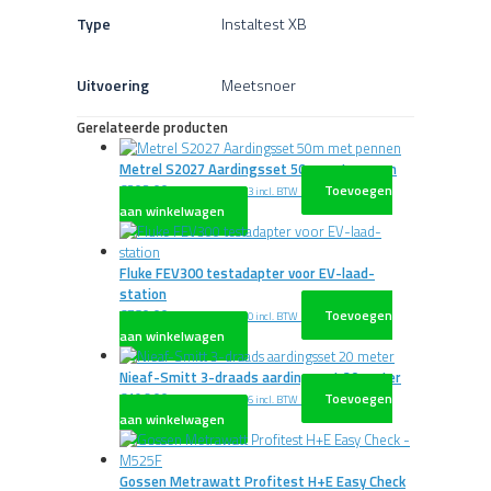
Type
Instaltest XB
Uitvoering
Meetsnoer
Gerelateerde producten
Metrel S2027 Aardingsset 50m met pennen
€
303,00
Toevoegen
excl. BTW
€
366,63
incl. BTW
aan winkelwagen
Fluke FEV300 testadapter voor EV-laad-
station
€
780,00
Toevoegen
excl. BTW
€
943,80
incl. BTW
aan winkelwagen
Nieaf-Smitt 3-draads aardingsset 20 meter
€
196,00
Toevoegen
excl. BTW
€
237,16
incl. BTW
aan winkelwagen
Gossen Metrawatt Profitest H+E Easy Check