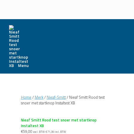
Menu
Home
/
Merk
/
Nieaf-Smitt
/ Nieaf Smitt Rood test
snoer met startknop Instaltest XB
Nieaf Smitt Rood test snoer met startknop
Instaltest XB
€
59,00
excl. BTW
€
71,39
incl. BTW