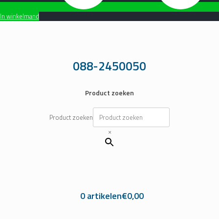
In winkelmand
Ga
naar
de
inhoud
088-2450050
Product zoeken
Product zoeken
×
0 artikelen
€0,00