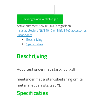
Nieaf
Smitt
Rood
Toevoegen aan winkelwagen
test
snoer
Artikelnummer:
626001100
Categorieën:
met
Installatietesters NEN 1010 en NEN 3140 accessoires
,
startknop
Nieaf-Smitt
Instaltest
Beschrijving
XB
Specificaties
aantal
Beschrijving
Rood test snoer met startknop (XB)
meetsnoer met afstandsbediening om te
meten met de instaltest XB
Specificaties