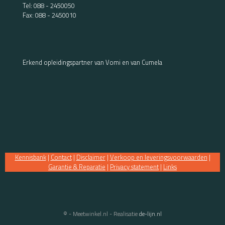
Tel:
088 - 2450050
Fax: 088 - 2450010
Erkend opleidingspartner van Vomi en van Cumela
Kennisbank
|
Contact
|
Disclaimer
|
Verkoop en leveringsvoorwaarden
|
Garantie & Reparatie
|
Privacy statement
|
Links
© - Meetwinkel.nl - Realisatie
de-lijn.nl