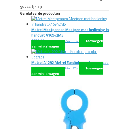
gevaarlijk zijn.
Gerelateerde producten
Metrel Meetpennen Meetpen met bediening in
handvat A16942M5
€
252,00
Toevoegen
excl. BTW
€
304,92
incl. BTW
aan winkelwagen
Metrel A1292 Metrel Eurolink pro plus upgrade
€
188,00
Toevoegen
excl. BTW
€
227,48
incl. BTW
aan winkelwagen