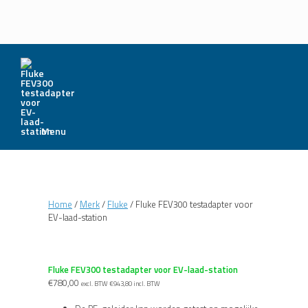
Menu
Home
/
Merk
/
Fluke
/ Fluke FEV300 testadapter voor
EV-laad-station
Fluke FEV300 testadapter voor EV-laad-station
€
780,00
excl. BTW
€
943,80
incl. BTW