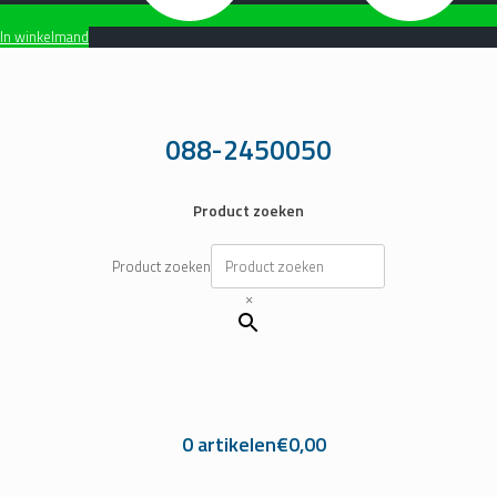
In winkelmand
Ga
naar
de
inhoud
088-2450050
Product zoeken
Product zoeken
×
0 artikelen
€0,00