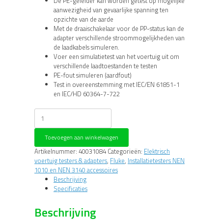
De PE-geleider kan worden getest op mogelijke
aanwezigheid van gevaarlijke spanning ten
opzichte van de aarde
Met de draaischakelaar voor de PP-status kan de
adapter verschillende stroommogelijkheden van
de laadkabels simuleren.
Voer een simulatietest van het voertuig uit om
verschillende laadtoestanden te testen
PE-fout simuleren (aardfout)
Test in overeenstemming met IEC/EN 61851-1
en IEC/HD 60364-7-722
Fluke
FEV300
testadapter
Toevoegen aan winkelwagen
voor
EV-
Artikelnummer:
40031084
Categorieën:
Elektrisch
laad-
voertuig testers & adapters
,
Fluke
,
Installatietesters NEN
station
1010 en NEN 3140 accessoires
aantal
Beschrijving
Specificaties
Beschrijving