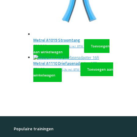
Metrel A1019 Stroomtang
€
306,00
Toevoegen
excl. BTW
€
370,26
incl. BTW
aan winkelwagen
Metrel A1110 Driefasenadapter 16A
€
54,00
Toevoegen aan
excl. BTW
€
65,34
incl. BTW
winkelwagen
Populaire trainingen