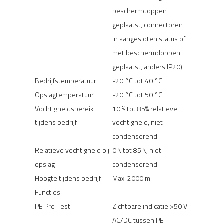
beschermdoppen
geplaatst, connectoren
in aangesloten status of
met beschermdoppen
geplaatst, anders IP20)
Bedrijfstemperatuur
-20 °C tot 40 °C
Opslagtemperatuur
-20 °C tot 50 °C
Vochtigheidsbereik
10 % tot 85% relatieve
tijdens bedrijf
vochtigheid, niet-
condenserend
Relatieve vochtigheid bij
0 % tot 85 %, niet-
opslag
condenserend
Hoogte tijdens bedrijf
Max. 2000 m
Functies
PE Pre-Test
Zichtbare indicatie >50 V
AC/DC tussen PE-