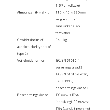
1, 5P enkelfasig)
Afmetingen (H × B × D)
110 × 45 × 220 mm
lengte zonder
aansluitkabel en
testkabel
Gewicht (inclusief
Ca. 1 kg
aansluitkabel type 1 of
type 2)
Veiligheidsnormen
IEC/EN 61010-1,
vervuilingsgraad 2
IEC/EN 61010-2-030,
CAT II 300 V,
beschermingsklasse II
Beschermingsklasse
IEC 60529: IP54
(behuizing) IEC 60529:
IP54 (aansluitingen met