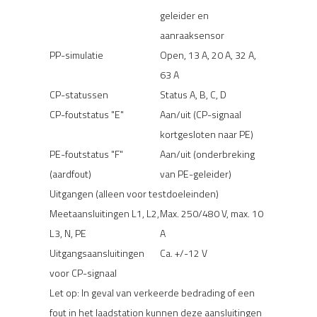
geleider en
aanraaksensor
PP-simulatie
Open, 13 A, 20 A, 32 A,
63 A
CP-statussen
Status A, B, C, D
CP-foutstatus "E"
Aan/uit (CP-signaal
kortgesloten naar PE)
PE-foutstatus "F"
Aan/uit (onderbreking
(aardfout)
van PE-geleider)
Uitgangen (alleen voor testdoeleinden)
Meetaansluitingen L1, L2,
Max. 250/480 V, max. 10
L3, N, PE
A
Uitgangsaansluitingen
Ca. +/-12 V
voor CP-signaal
Let op: In geval van verkeerde bedrading of een
fout in het laadstation kunnen deze aansluitingen