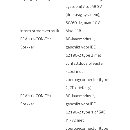
systeem) / tot 480 V
(driefasig systeem),
50/60 Hz, max. 10 A
Intern stroomverbruik
Max. 3 W
FEV300-CON-TY2
AC-laadmodus 3,
Stekker
geschikt voor IEC
62196-2 type 2 met
contactdoos of vaste
kabel met
voertuigconnector (type
2, 7P driefasig)
FEV300-CON-TY1
AC-laadmodus 3,
Stekker
geschikt voor IEC
62196-2 type 1 of SAE
J1772 met
voertuigconnector (type