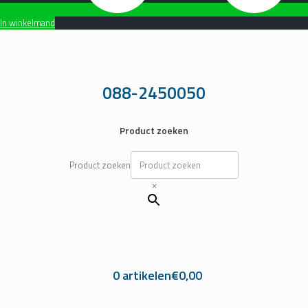
In winkelmand
Ga
naar
de
inhoud
088-2450050
Product zoeken
Product zoeken
×
0 artikelen
€0,00