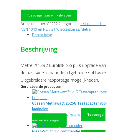
Metrel
A1292
Metrel
Toevoegen aan winkelwagen
Eurolink
pro
Artikelnummer:
A1292
Categorieën:
Installatietesters
plus
NEN 1010 en NEN 3140 accessoires
,
Metrel
upgrade
Beschrijving
aantal
Beschrijving
Metrel A1292 Eurolink pro plus upgrade van
de basisversie naar de uitgebreide software.
Uitgebreidere rapportage mogelijkheden.
Gerelateerde producten
Gossen Metrawatt Z525G Testadapter voor
laadpalen
€
634,00
Toevoegen
excl. BTW
€
767,14
incl. BTW
aan winkelwagen
Nieaf-Smitt Tip commander