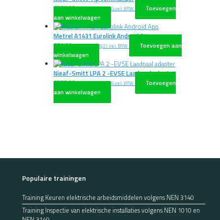
€
280,00
Toevoegen
excl. BTW
€
338,80
incl. BTW
aan winkelwagen
Metrel A1431 Eurolink Android App
€
81,00
Toevoegen aan
excl. BTW
€
98,01
incl. BTW
winkelwagen
Nieaf-Smitt LPA 2 -EVSE Laadpaal adapter
€
375,00
Toevoegen
excl. BTW
€
453,75
incl. BTW
aan winkelwagen
Populaire trainingen
Training Keuren elektrische arbeidsmiddelen volgens NEN 3140
Training Inspectie van elektrische installaties volgens NEN 1010 en
NEN 3140