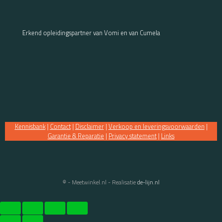
Erkend opleidingspartner van Vomi en van Cumela
Kennisbank
|
Contact
|
Disclaimer
|
Verkoop en leveringsvoorwaarden
|
Garantie & Reparatie
|
Privacy statement
|
Links
© - Meetwinkel.nl - Realisatie
de-lijn.nl