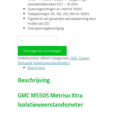
weerstandsbereiken 0,01 – 10 Ohm
Spanningsmetingen en -test tot 1000V
Testspanningen: 50, 100, 250, 500 en 1000V
Signaleren van gevaarlijke aanraakspanning door
middel van LED
Overspanningsbeveiliging
Metriso
XTRA
Isolatieweerstandsmeter
Toevoegen aan winkelwagen
1000V
aantal
Artikelnummer:
M550S
Categorieën:
GMC
,
Gossen
Metrawatt
,
Isolatieweerstandsmeters
Beschrijving
Beschrijving
GMC M550S Metriso Xtra
Isolatieweerstandsmeter