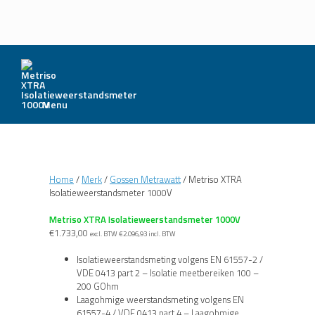
Menu
Home
/
Merk
/
Gossen Metrawatt
/ Metriso XTRA
Isolatieweerstandsmeter 1000V
Metriso XTRA Isolatieweerstandsmeter 1000V
€
1.733,00
excl. BTW
€
2.096,93
incl. BTW
Isolatieweerstandsmeting volgens EN 61557-2 /
VDE 0413 part 2 – Isolatie meetbereiken 100 –
200 GOhm
Laagohmige weerstandsmeting volgens EN
61557-4 / VDE 0413 part 4 – Laagohmige