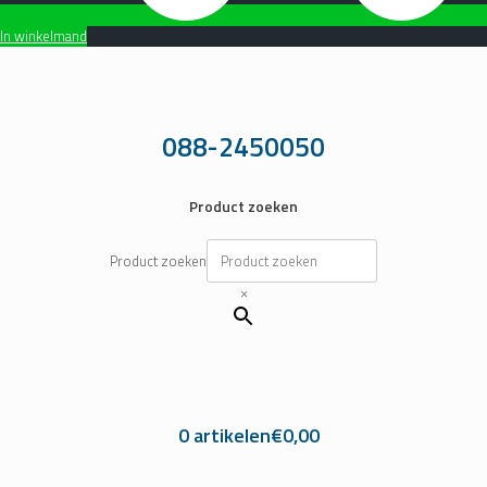
In winkelmand
Ga
naar
de
inhoud
088-2450050
Product zoeken
Product zoeken
×
0 artikelen
€0,00