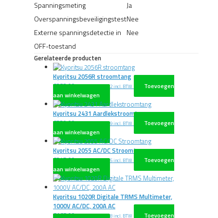
Spanningsmeting
Ja
Overspanningsbeveiligingstest
Nee
Externe spanningsdetectie in
Nee
OFF-toestand
Gerelateerde producten
Kyoritsu 2056R stroomtang
€
382,00
Toevoegen
excl. BTW
€
462,22
incl. BTW
aan winkelwagen
Kyoritsu 2431 Aardlekstroomtang
€
529,00
Toevoegen
excl. BTW
€
640,09
incl. BTW
aan winkelwagen
Kyoritsu 2055 AC/DC Stroomtang
€
245,00
Toevoegen
excl. BTW
€
296,45
incl. BTW
aan winkelwagen
Kyoritsu 1020R Digitale TRMS Multimeter,
1000V AC/DC, 200A AC
€
168,00
Toevoegen
excl. BTW
€
203,28
incl. BTW