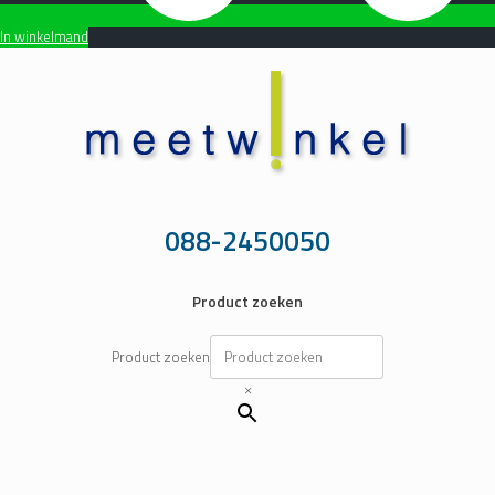
In winkelmand
Ga
naar
de
inhoud
088-2450050
Product zoeken
Product zoeken
×