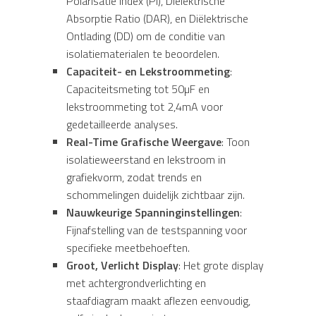
Polarisatie Index (PI), Diëlektrische
Absorptie Ratio (DAR), en Diëlektrische
Ontlading (DD) om de conditie van
isolatiematerialen te beoordelen.
Capaciteit- en Lekstroommeting
:
Capaciteitsmeting tot 50µF en
lekstroommeting tot 2,4mA voor
gedetailleerde analyses.
Real-Time Grafische Weergave
: Toon
isolatieweerstand en lekstroom in
grafiekvorm, zodat trends en
schommelingen duidelijk zichtbaar zijn.
Nauwkeurige Spanninginstellingen
:
Fijnafstelling van de testspanning voor
specifieke meetbehoeften.
Groot, Verlicht Display
: Het grote display
met achtergrondverlichting en
staafdiagram maakt aflezen eenvoudig,