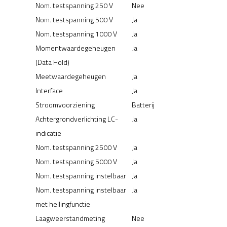
Nom. testspanning 250 V
Nee
Nom. testspanning 500 V
Ja
Nom. testspanning 1000 V
Ja
Momentwaardegeheugen
Ja
(Data Hold)
Meetwaardegeheugen
Ja
Interface
Ja
Stroomvoorziening
Batterij
Achtergrondverlichting LC-
Ja
indicatie
Nom. testspanning 2500 V
Ja
Nom. testspanning 5000 V
Ja
Nom. testspanning instelbaar
Ja
Nom. testspanning instelbaar
Ja
met hellingfunctie
Laagweerstandmeting
Nee