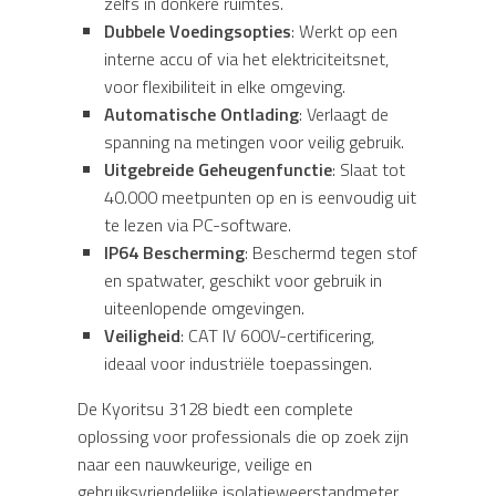
zelfs in donkere ruimtes.
Dubbele Voedingsopties
: Werkt op een
interne accu of via het elektriciteitsnet,
voor flexibiliteit in elke omgeving.
Automatische Ontlading
: Verlaagt de
spanning na metingen voor veilig gebruik.
Uitgebreide Geheugenfunctie
: Slaat tot
40.000 meetpunten op en is eenvoudig uit
te lezen via PC-software.
IP64 Bescherming
: Beschermd tegen stof
en spatwater, geschikt voor gebruik in
uiteenlopende omgevingen.
Veiligheid
: CAT IV 600V-certificering,
ideaal voor industriële toepassingen.
De Kyoritsu 3128 biedt een complete
oplossing voor professionals die op zoek zijn
naar een nauwkeurige, veilige en
gebruiksvriendelijke isolatieweerstandmeter