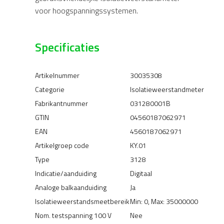
voor hoogspanningssystemen.
Specificaties
Artikelnummer
30035308
Categorie
Isolatieweerstandmeter
Fabrikantnummer
031280001B
GTIN
04560187062971
EAN
4560187062971
Artikelgroep code
KY.01
Type
3128
Indicatie/aanduiding
Digitaal
Analoge balkaanduiding
Ja
Isolatieweerstandsmeetbereik
Min: 0, Max: 35000000
Nom. testspanning 100 V
Nee