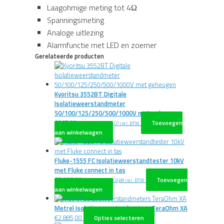
Laagohmige meting tot 4Ω
Spanningsmeting
Analoge uitlezing
Alarmfunctie met LED en zoemer
Gerelateerde producten
Kyoritsu 3552BT Digitale
Isolatieweerstandmeter
50/100/125/250/500/1000V met geheugen
€
867,00
Toevoegen
excl. BTW
€
1.049,07
incl. BTW
aan winkelwagen
Fluke-1555 FC Isolatieweerstandtester 10kV
met Fluke connect in tas
€
7.028,00
Toevoegen
excl. BTW
€
8.503,88
incl. BTW
aan winkelwagen
Metrel Isolatieweerstandmeters TeraOhm XA
Dit
€
2.885,00
Opties selecteren