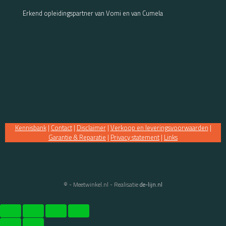
Erkend opleidingspartner van Vomi en van Cumela
Kennisbank
|
Contact
|
Disclaimer
|
Verkoop en leveringsvoorwaarden
|
Garantie & Reparatie
|
Privacy statement
|
Links
© - Meetwinkel.nl - Realisatie
de-lijn.nl