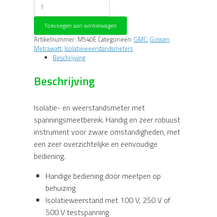
Metriso
5024
Isolatieweerstandsmeter
Toevoegen aan winkelwagen
aantal
Artikelnummer:
M540E
Categorieën:
GMC
,
Gossen
Metrawatt
,
Isolatieweerstandsmeters
Beschrijving
Beschrijving
Isolatie- en weerstandsmeter met
spanningsmeetbereik. Handig en zeer robuust
instrument voor zware omstandigheden, met
een zeer overzichtelijke en eenvoudige
bediening.
Handige bediening door meetpen op
behuizing
Isolatieweerstand met 100 V, 250 V of
500 V testspanning