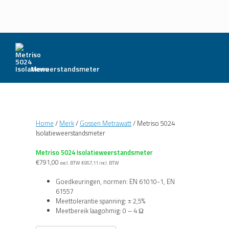
Menu
Home
/
Merk
/
Gossen Metrawatt
/ Metriso 5024
Isolatieweerstandsmeter
Metriso 5024 Isolatieweerstandsmeter
€
791,00
excl. BTW
€
957,11
incl. BTW
Goedkeuringen, normen: EN 61010-1, EN
61557
Meettolerantie spanning: ± 2,5%
Meetbereik laagohmig: 0 – 4 Ω