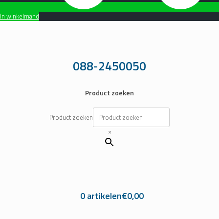
In winkelmand
Ga
naar
de
inhoud
088-2450050
Product zoeken
Product zoeken
×
0 artikelen
€0,00