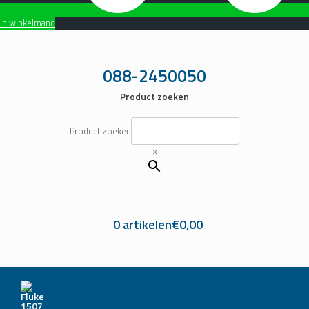
In winkelmand
Ga
naar
de
088-2450050
inhoud
Product zoeken
Product zoeken
×
0 artikelen
€0,00