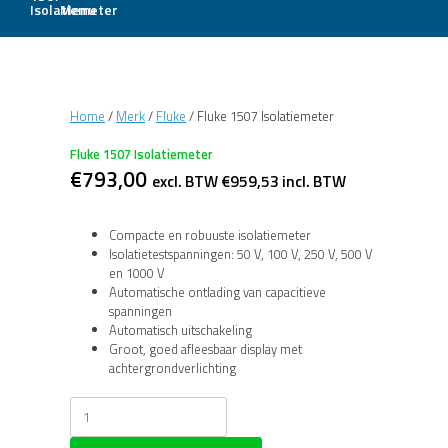
Menu
Home
/
Merk
/
Fluke
/ Fluke 1507 Isolatiemeter
Fluke 1507 Isolatiemeter
€
793,00
excl. BTW
€
959,53
incl. BTW
Compacte en robuuste isolatiemeter
Isolatietestspanningen: 50 V, 100 V, 250 V, 500 V
en 1000 V
Automatische ontlading van capacitieve
spanningen
Automatisch uitschakeling
Groot, goed afleesbaar display met
achtergrondverlichting
Fluke
1507
Isolatiemeter