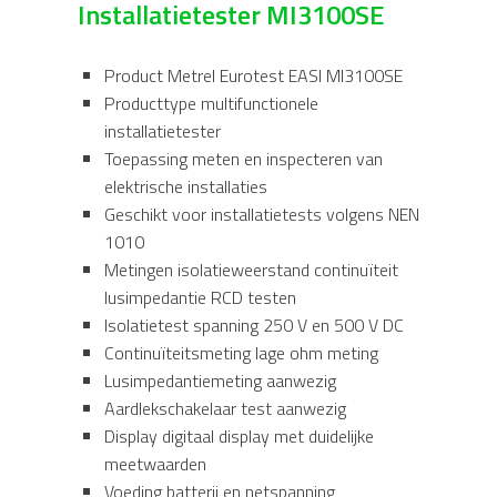
Installatietester MI3100SE
Product Metrel Eurotest EASI MI3100SE
Producttype multifunctionele
installatietester
Toepassing meten en inspecteren van
elektrische installaties
Geschikt voor installatietests volgens NEN
1010
Metingen isolatieweerstand continuïteit
lusimpedantie RCD testen
Isolatietest spanning 250 V en 500 V DC
Continuïteitsmeting lage ohm meting
Lusimpedantiemeting aanwezig
Aardlekschakelaar test aanwezig
Display digitaal display met duidelijke
meetwaarden
Voeding batterij en netspanning