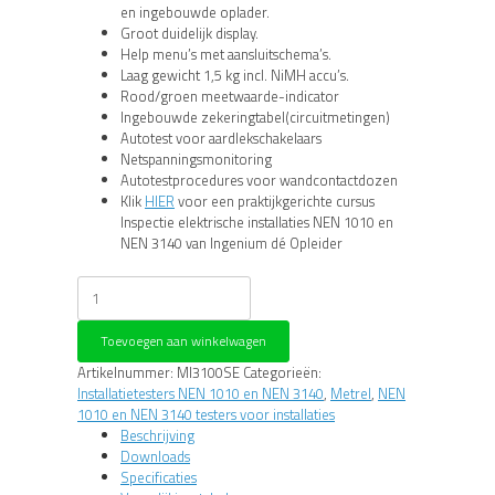
en ingebouwde oplader.
Groot duidelijk display.
Help menu’s met aansluitschema’s.
Laag gewicht 1,5 kg incl. NiMH accu’s.
Rood/groen meetwaarde-indicator
Ingebouwde zekeringtabel(circuitmetingen)
Autotest voor aardlekschakelaars
Netspanningsmonitoring
Autotestprocedures voor wandcontactdozen
Klik
HIER
voor een praktijkgerichte cursus
Inspectie elektrische installaties NEN 1010 en
NEN 3140 van Ingenium dé Opleider
Metrel
Eurotest
EASI
Toevoegen aan winkelwagen
Installatietester
MI3100SE
Artikelnummer:
MI3100SE
Categorieën:
aantal
Installatietesters NEN 1010 en NEN 3140
,
Metrel
,
NEN
1010 en NEN 3140 testers voor installaties
Beschrijving
Downloads
Specificaties