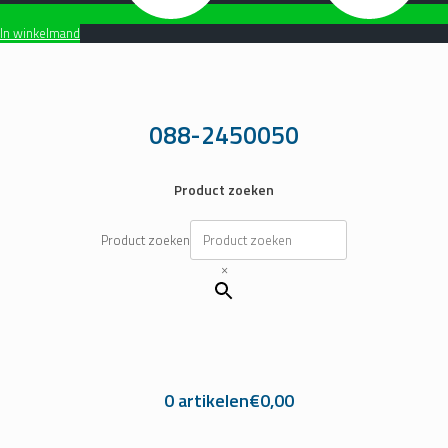
In winkelmand
Ga
naar
de
inhoud
088-2450050
Product zoeken
Product zoeken
×
0 artikelen
€0,00