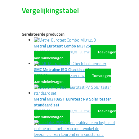
Vergelijkingstabel
Gerelateerde producten
Metrel Eurotest Combo MI3125B
€
1.685,00
Toevoegen
excl. BTW
€
2.038,85
incl. BTW
aan winkelwagen
GMC Metraline ISO Check Isolatiemeter
€
622,00
Toevoegen
excl. BTW
€
752,62
incl. BTW
aan winkelwagen
Metrel MI3108ST Eurotest PV Solar tester
standaard set
€
3.015,00
Toevoegen
excl. BTW
€
3.648,15
incl. BTW
aan winkelwagen