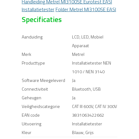
Handleiding Metrel MI3100SE Eurotest EASI
Installatietester
Folder Metrel MI3100SE EASI
Specificaties
Aanduiding
LCD, LED, Mobiel
Apparaat
Merk
Metrel
Producttype
Installatietester NEN
1010 / NEN 3140
Software Meegeleverd
Ja
Connectiviteit
Bluetooth, USB
Geheugen
Ja
Veiligheidscategorie
CAT III 600V, CAT IV 300V
EAN code
3831063422662
Uitvoering
Installatietester
Kleur
Blauw, Grijs