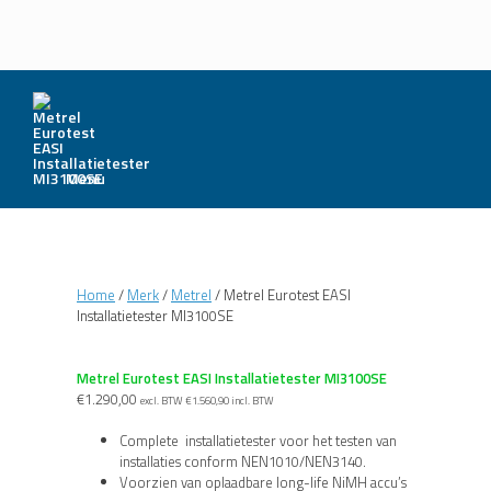
Menu
Home
/
Merk
/
Metrel
/ Metrel Eurotest EASI
Installatietester MI3100SE
Metrel Eurotest EASI Installatietester MI3100SE
€
1.290,00
excl. BTW
€
1.560,90
incl. BTW
Complete installatietester voor het testen van
installaties conform NEN1010/NEN3140.
Voorzien van oplaadbare long-life NiMH accu’s