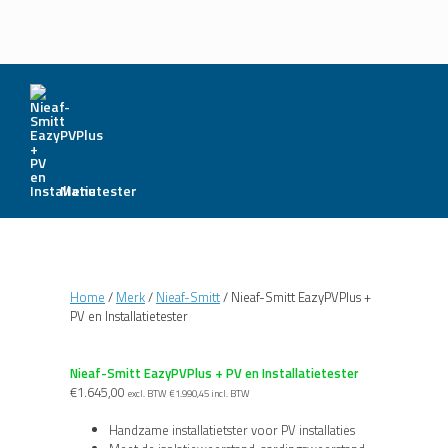
Menu
Home
/
Merk
/
Nieaf-Smitt
/ Nieaf-Smitt EazyPVPlus +
PV en Installatietester
Nieaf-Smitt EazyPVPlus + PV en Installatietester
€
1.645,00
excl. BTW
€
1.990,45
incl. BTW
Handzame installatietster voor PV installaties