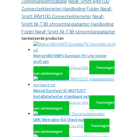
Zonnepaneelinstallatie
Nieaf-Smitt IRM100
Zonnesterktemeter Handleiding
Folder Nieaf-
Smitt IRM100 Zonnesterktemeter
Nieaf-
Smitt NI-T38 stroomtangadapter Handleiding
Folder Nieaf-Smitt NI-T38 stroomtangadapter
Gerelateerde producten
Metrel MI3109PS Eurotest PV Lite tester
profi set
€
3.160,00
Toevoegen
excl. BTW
€
3.823,60
incl. BTW
aan winkelwagen
Metrel Eurotest XC MI3152ST
Installatietester standaard set
€
2.645,00
Toevoegen
excl. BTW
€
3.200,45
incl. BTW
aan winkelwagen
GMC Metraline ISO Check Isolatiemeter
€
622,00
Toevoegen
excl. BTW
€
752,62
incl. BTW
aan winkelwagen