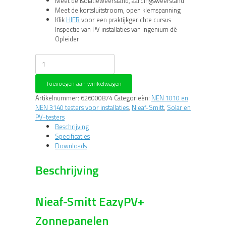
Meet de isolatieweerstand, aardingsweerstand
Meet de kortsluitstroom, open klemspanning
Klik
HIER
voor een praktijkgerichte cursus
Inspectie van PV installaties van Ingenium dé
Opleider
Nieaf-
Smitt
EazyPVPlus
Toevoegen aan winkelwagen
+
PV
Artikelnummer:
626000874
Categorieën:
NEN 1010 en
en
NEN 3140 testers voor installaties
,
Nieaf-Smitt
,
Solar en
Installatietester
PV-testers
aantal
Beschrijving
Specificaties
Downloads
Beschrijving
Nieaf-Smitt EazyPV+
Zonnepanelen