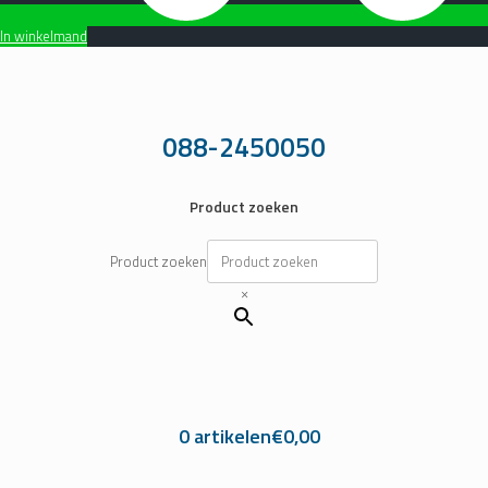
In winkelmand
Ga
naar
de
inhoud
088-2450050
Product zoeken
Product zoeken
×
0 artikelen
€0,00