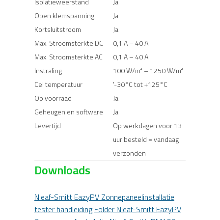
Isolatieweerstand
Ja
Open klemspanning
Ja
Kortsluitstroom
Ja
Max. Stroomsterkte DC
0,1 A – 40 A
Max. Stroomsterkte AC
0,1 A – 40 A
Instraling
100 W/m² – 1250 W/m²
Cel temperatuur
'-30°C tot +125°C
Op voorraad
Ja
Geheugen en software
Ja
Levertijd
Op werkdagen voor 13
uur besteld = vandaag
verzonden
Downloads
Nieaf-Smitt EazyPV Zonnepaneelinstallatie
tester handleiding
Folder Nieaf-Smitt EazyPV