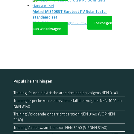
Metrel MI3108ST Eurotest PV Solar tester
standaard set
€
3.015,00
Toevoegen
excl. BTW
€
3.648,15
incl. BTW
aan winkelwagen
Populaire trainingen
Training Keuren elektrische arbeidsmiddelen volgens NEN 3140
Training Inspectie van elektrische installaties volgens NEN 1010 en
NEN 3140
Training Voldoende onderricht persoon NEN 3140 (VOP NEN
3140)
Training Vakbekwaam Persoon NEN 3140 (VP NEN 3140)