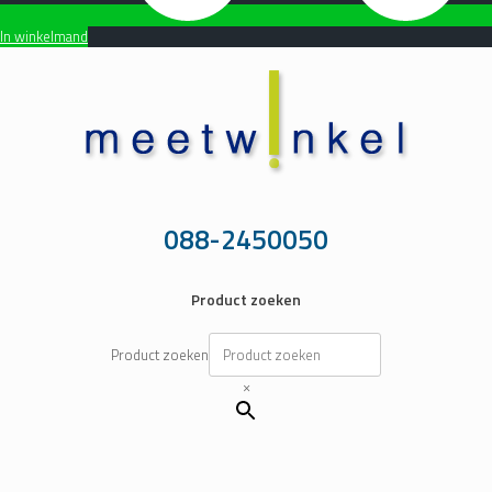
In winkelmand
Ga
naar
de
inhoud
088-2450050
Product zoeken
Product zoeken
×