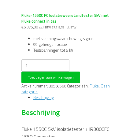
Fluke-1550C FC Isolatieweerstandtester 5kV met
Fluke connect in tas
€
6.375,00
excl. BTW
€
7.713,75
incl. BTW
met spanningswaarschuwingssignaal
99 geheugenlocatie
Testspanningen tot 5 kV
Fluke-
1550C
FC
Toevoegen aan winkelwagen
Isolatieweerstandtester
5kV
Artikelnummer:
30560566
Categorieën:
Fluke
,
Geen
met
categorie
Fluke
Beschrijving
connect
in
Beschrijving
tas
aantal
Fluke 1550C 5kV isolatietester + IR3000FC
1550 Connector