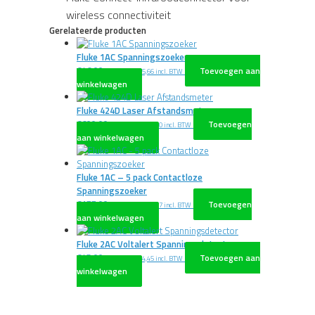
wireless connectiviteit
Gerelateerde producten
Fluke 1AC Spanningszoeker
€
46,00
Toevoegen aan
excl. BTW
€
55,66
incl. BTW
winkelwagen
Fluke 424D Laser Afstandsmeter
€
600,00
Toevoegen
excl. BTW
€
726,00
incl. BTW
aan winkelwagen
Fluke 1AC – 5 pack Contactloze
Spanningszoeker
€
177,00
Toevoegen
excl. BTW
€
214,17
incl. BTW
aan winkelwagen
Fluke 2AC Voltalert Spanningsdetector
€
45,00
Toevoegen aan
excl. BTW
€
54,45
incl. BTW
winkelwagen