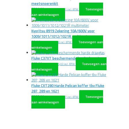
meetsnoerenkit
€
301,00
Toevoegen
excl. BTW
€
364,21
incl. BTW
aan winkelwagen
Kyoritsu 8919 Zekering 10A/600V voor
1009/1011/1012/1021R multimeter
€
8,00
Toevoegen aan
excl. BTW
€
9,68
incl. BTW
winkelwagen
Fluke C37XT beschermende harde draagtas
€
62,00
Toevoegen aan
excl. BTW
€
75,02
incl. BTW
winkelwagen
Fluke CXT280 Harde Pelican koffer tbv Fluke
287, 289 en 1621
€
287,00
Toevoegen
excl. BTW
€
347,27
incl. BTW
aan winkelwagen