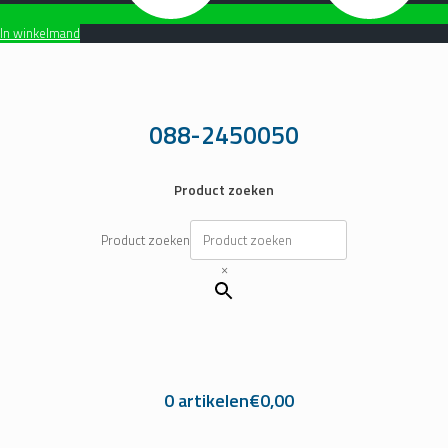
In winkelmand
Ga
naar
de
inhoud
088-2450050
Product zoeken
Product zoeken
×
0 artikelen
€0,00