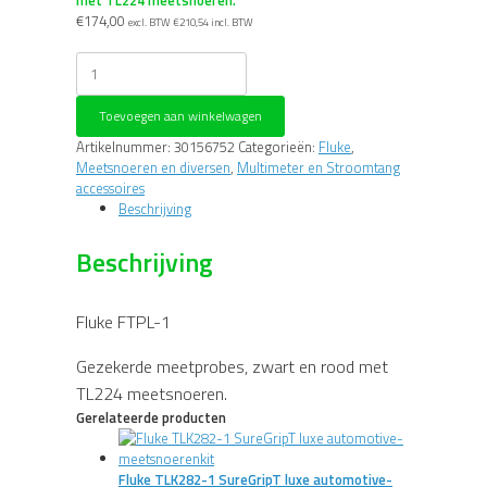
€
174,00
excl. BTW
€
210,54
incl. BTW
Fluke
FTPL-
1
Toevoegen aan winkelwagen
Gezekerde
meetprobes,
Artikelnummer:
30156752
Categorieën:
Fluke
,
zwart
Meetsnoeren en diversen
,
Multimeter en Stroomtang
en
accessoires
rood
Beschrijving
met
TL224
Beschrijving
meetsnoeren.
aantal
Fluke FTPL-1
Gezekerde meetprobes, zwart en rood met
TL224 meetsnoeren.
Gerelateerde producten
Fluke TLK282-1 SureGripT luxe automotive-