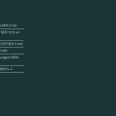
ns NEN 3140
ens NEN 1010 en
 (VOP NEN 3140)
3140)
 volgens NEN-
 60974-4