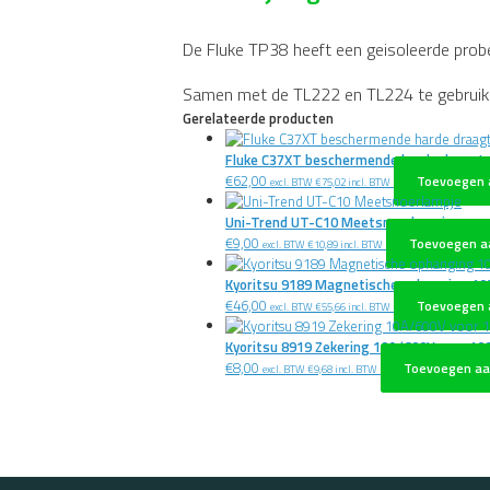
De Fluke TP38 heeft een geisoleerde probe
Samen met de TL222 en TL224 te gebruik
Gerelateerde producten
Fluke C37XT beschermende harde draagt
€
62,00
Toevoegen 
excl. BTW
€
75,02
incl. BTW
Uni-Trend UT-C10 Meetsnoerlampje
€
9,00
Toevoegen a
excl. BTW
€
10,89
incl. BTW
Kyoritsu 9189 Magnetische ophanging 10
€
46,00
Toevoegen 
excl. BTW
€
55,66
incl. BTW
Kyoritsu 8919 Zekering 10A/600V voor 1
€
8,00
Toevoegen aa
excl. BTW
€
9,68
incl. BTW