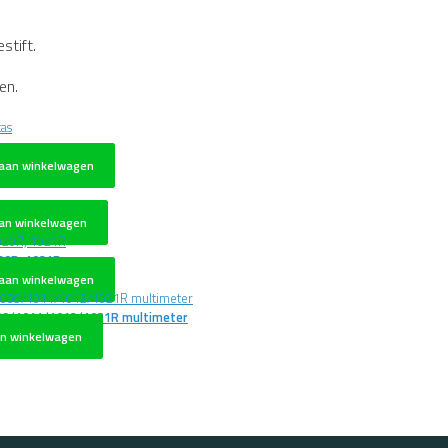
stift.
en.
as
aan winkelwagen
an winkelwagen
20R, 1021R
aan winkelwagen
009/1011/1012/1021R multimeter
n winkelwagen