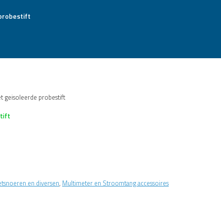
 geisoleerde probestift
tift
tsnoeren en diversen
,
Multimeter en Stroomtang accessoires