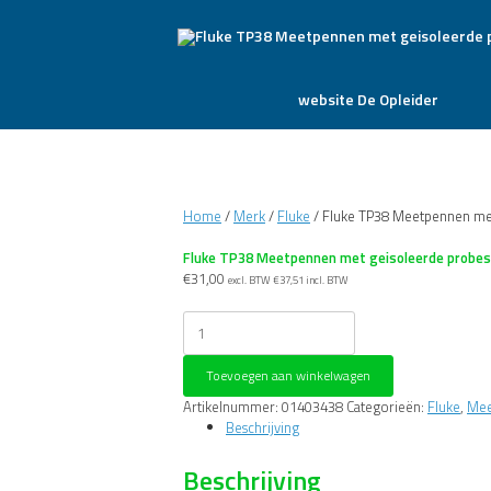
website De Opleider
Home
/
Merk
/
Fluke
/ Fluke TP38 Meetpennen met
Fluke TP38 Meetpennen met geisoleerde probes
€
31,00
excl. BTW
€
37,51
incl. BTW
Fluke
TP38
Meetpennen
Toevoegen aan winkelwagen
met
geisoleerde
Artikelnummer:
01403438
Categorieën:
Fluke
,
Mee
probestift
Beschrijving
aantal
Beschrijving