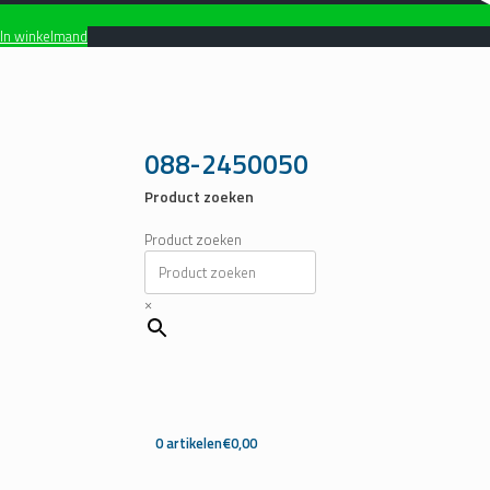
In winkelmand
Ga
naar
de
inhoud
088-2450050
Product zoeken
Product zoeken
×
0 artikelen
€0,00