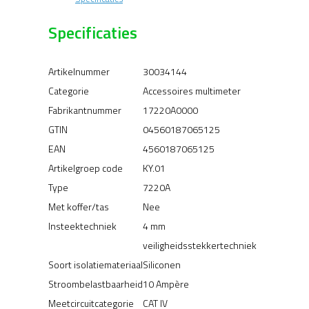
(rood/zwart)
haaks
Specificaties
Siliconen
aantal
Artikelnummer
30034144
Categorie
Accessoires multimeter
Fabrikantnummer
17220A0000
GTIN
04560187065125
EAN
4560187065125
Artikelgroep code
KY.01
Type
7220A
Met koffer/tas
Nee
Insteektechniek
4 mm
veiligheidsstekkertechniek
Soort isolatiemateriaal
Siliconen
Stroombelastbaarheid
10 Ampère
Meetcircuitcategorie
CAT IV