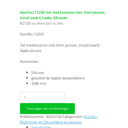
Kyoritsu 7220A Set meetsnoeren met 2mm pennen,
(rood/zwart) haaks Siliconen
€
27,00
excl. BTW
€
32,67
incl. BTW
Kyoritsu 7220A
Set meetsnoeren met 2mm pennen, (rood/zwart)
haaks silicone.
Kenmerken:
Silicone
geïsoleerde haakse banaanstekers
1080 mm
Kyoritsu
7220A
Set
Toevoegen aan winkelwagen
meetsnoeren
met
Artikelnummer:
30034144
Categorieën:
Kyoritsu
,
2mm
Multimeter en Stroomtang accessoires
pennen,
Specificaties