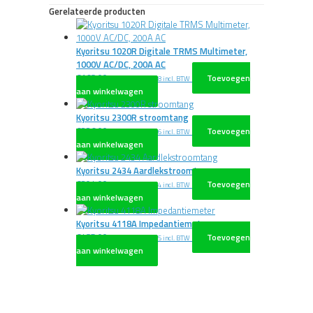
Gerelateerde producten
Kyoritsu 1020R Digitale TRMS Multimeter,
1000V AC/DC, 200A AC
€
168,00
Toevoegen
excl. BTW
€
203,28
incl. BTW
aan winkelwagen
Kyoritsu 2300R stroomtang
€
226,00
Toevoegen
excl. BTW
€
273,46
incl. BTW
aan winkelwagen
Kyoritsu 2434 Aardlekstroomtang
€
394,00
Toevoegen
excl. BTW
€
476,74
incl. BTW
aan winkelwagen
Kyoritsu 4118A Impedantiemeter
€
485,00
Toevoegen
excl. BTW
€
586,85
incl. BTW
aan winkelwagen