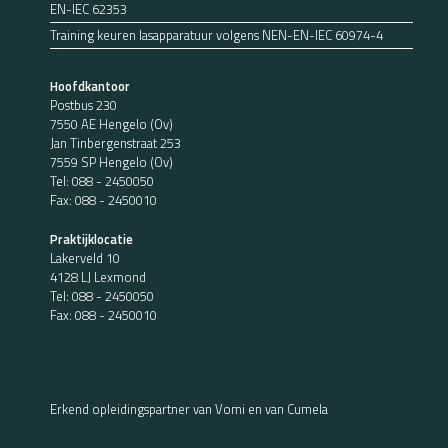
EN-IEC 62353
Training keuren lasapparatuur volgens NEN-EN-IEC 60974-4
Hoofdkantoor
Postbus 230
7550 AE Hengelo (Ov)
Jan Tinbergenstraat 253
7559 SP Hengelo (Ov)
Tel:
088 - 2450050
Fax: 088 - 2450010
Praktijklocatie
Lakerveld 10
4128 LJ Lexmond
Tel:
088 - 2450050
Fax: 088 - 2450010
Erkend opleidingspartner van Vomi en van Cumela