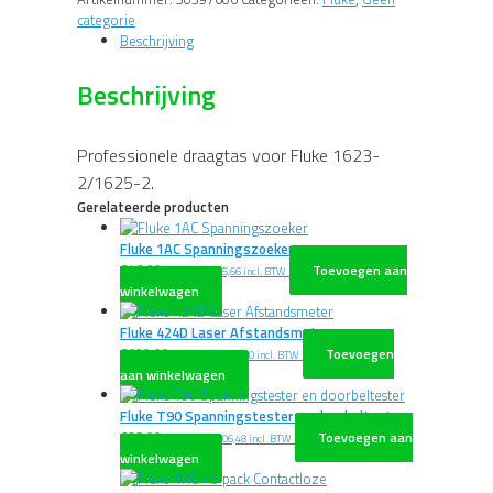
categorie
Beschrijving
Beschrijving
Professionele draagtas voor Fluke 1623-
2/1625-2.
Gerelateerde producten
Fluke 1AC Spanningszoeker
€
46,00
Toevoegen aan
excl. BTW
€
55,66
incl. BTW
winkelwagen
Fluke 424D Laser Afstandsmeter
€
600,00
Toevoegen
excl. BTW
€
726,00
incl. BTW
aan winkelwagen
Fluke T90 Spanningstester en doorbeltester
€
88,00
Toevoegen aan
excl. BTW
€
106,48
incl. BTW
winkelwagen