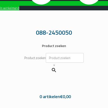
In winkelmand
Ga
naar
de
inhoud
088-2450050
Product zoeken
Product zoeken
×
0 artikelen
€0,00