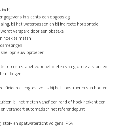
 inch)
er gegevens in slechts een oogopslag
ling, bij het waterpassen en bij indirecte horizontale
 wordt versperd door een obstakel.
en hoek te meten
andsmetingen
 snel opnieuw oproepen
eter op een statief voor het meten van grotere afstanden
gtemetingen
definieerde lengtes, zoals bij het construeren van houten
ukken: bij het meten vanaf een rand of hoek herkent een
en verandert automatisch het referentiepunt.
: stof- en spatwaterdicht volgens IP54