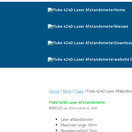
Home
Nieuws
Downloa
website 
Home
/
Merk
/
Fluke
/ Fluke 424D Laser Afstands
Fluke 424D Laser Afstandsmeter
€
600,00
excl. BTW
€
726,00
incl. BTW
Laser afstandsmeter
Maximale range 100m
Nauwkeurigheid 1mm