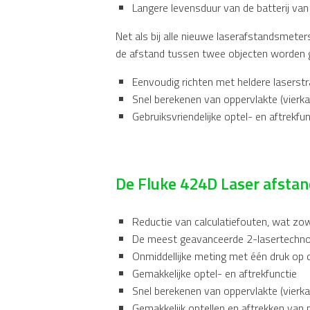
Langere levensduur van de batterij va
Net als bij alle nieuwe laserafstandsmete
de afstand tussen twee objecten worden
Eenvoudig richten met heldere laserstr
Snel berekenen van oppervlakte (vierk
Gebruiksvriendelijke optel- en aftrekfun
De Fluke 424D Laser afsta
Reductie van calculatiefouten, wat zowe
De meest geavanceerde 2-lasertechno
Onmiddellijke meting met één druk op 
Gemakkelijke optel- en aftrekfunctie
Snel berekenen van oppervlakte (vierk
Gemakkelijk optellen en aftrekken van