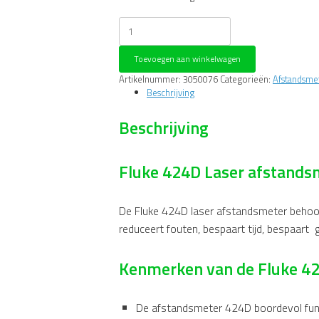
Fluke
424D
Laser
Toevoegen aan winkelwagen
Afstandsmeter
aantal
Artikelnummer:
3050076
Categorieën:
Afstandsme
Beschrijving
Beschrijving
Fluke 424D Laser afstands
De Fluke 424D laser afstandsmeter behoo
reduceert fouten, bespaart tijd, bespaart g
Kenmerken van de Fluke 4
De afstandsmeter 424D boordevol funct