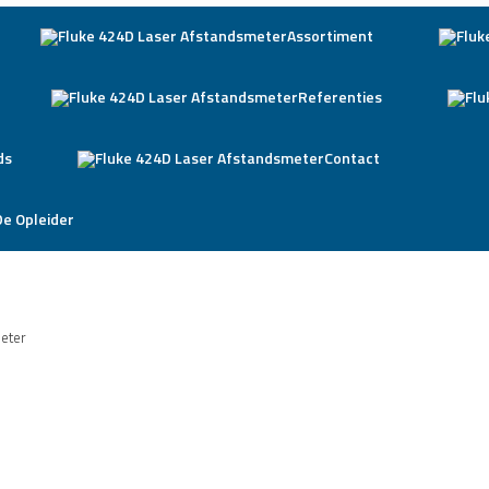
Assortiment
Referenties
ds
Contact
De Opleider
meter