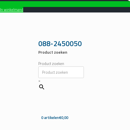
In winkelmand
Ga
naar
de
inhoud
088-2450050
Product zoeken
Product zoeken
×
0 artikelen
€0,00