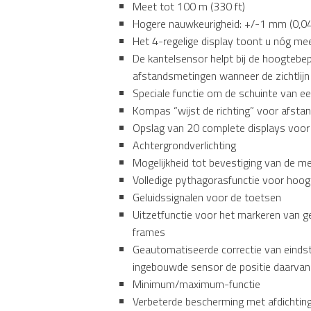
Meet tot 100 m (330 ft)
Hogere nauwkeurigheid: +/-1 mm (0,04
Het 4-regelige display toont u nóg me
De kantelsensor helpt bij de hoogtebepa
afstandsmetingen wanneer de zichtlijn
Speciale functie om de schuinte van e
Kompas “wijst de richting” voor afst
Opslag van 20 complete displays voor
Achtergrondverlichting
Mogelijkheid tot bevestiging van de m
Volledige pythagorasfunctie voor hoo
Geluidssignalen voor de toetsen
Uitzetfunctie voor het markeren van ge
frames
Geautomatiseerde correctie van eindst
ingebouwde sensor de positie daarvan 
Minimum/maximum-functie
Verbeterde bescherming met afdichting