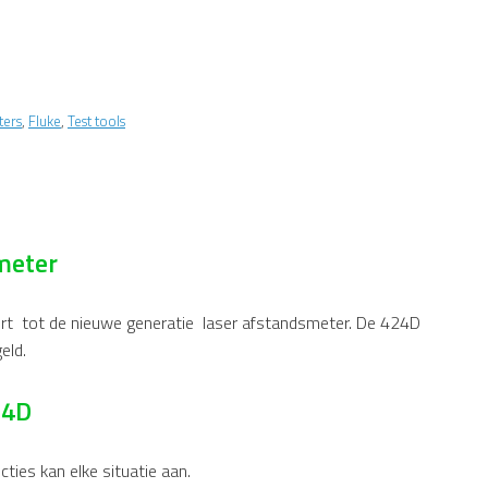
ters
,
Fluke
,
Test tools
meter
rt tot de nieuwe generatie laser afstandsmeter. De 424D
eld.
24D
ies kan elke situatie aan.