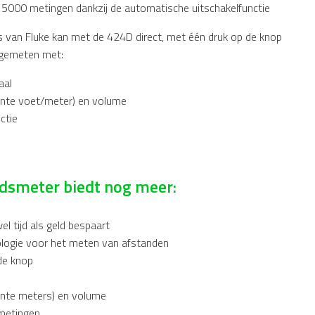
n 5000 metingen dankzij de automatische uitschakelfunctie
rs van Fluke kan met de 424D direct, met één druk op de knop
 gemeten met:
aal
ante voet/meter) en volume
ctie
ndsmeter biedt nog meer:
l tijd als geld bespaart
logie voor het meten van afstanden
de knop
ante meters) en volume
 metingen