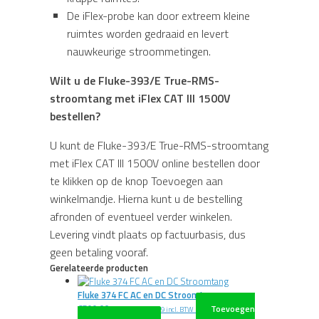
De iFlex-probe kan door extreem kleine
ruimtes worden gedraaid en levert
nauwkeurige stroommetingen.
Wilt u de Fluke-393/E True-RMS-
stroomtang met iFlex CAT III 1500V
bestellen?
U kunt de Fluke-393/E True-RMS-stroomtang
met iFlex CAT III 1500V online bestellen door
te klikken op de knop Toevoegen aan
winkelmandje. Hierna kunt u de bestelling
afronden of eventueel verder winkelen.
Levering vindt plaats op factuurbasis, dus
geen betaling vooraf.
Gerelateerde producten
Fluke 374 FC AC en DC Stroomtang
€
599,00
Toevoegen
excl. BTW
€
724,79
incl. BTW