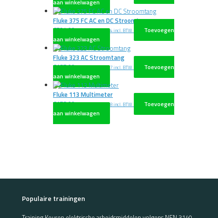
aan winkelwagen
Fluke 375 FC AC en DC Stroomtang
€
704,00
Toevoegen
excl. BTW
€
851,84
incl. BTW
aan winkelwagen
Fluke 323 AC Stroomtang
€
187,00
Toevoegen
excl. BTW
€
226,27
incl. BTW
aan winkelwagen
Fluke 113 Multimeter
€
178,00
Toevoegen
excl. BTW
€
215,38
incl. BTW
aan winkelwagen
Populaire trainingen
Training Keuren elektrische arbeidsmiddelen volgens NEN 3140