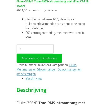
Fluke-393/E True-RMS-stroomtang met iFlex CAT III
1500V
€
901,00
excl. BTW
€
1.090,21
incl. BTW
Beschermingsklasse IP54, ideaal voor
buitenwerkzaamheden aan zonnepanelen en
windsystemen
DC-vermogensmeting, met meetwaarden in
kVA
Fluke-
393/E
True-
Toevoegen aan winkelwagen
RMS-
stroomtang
Artikelnummer:
40029241
Categorieën:
Fluke
,
met
Multimeters en Stroomtangen
,
Stroomtangen en
iFlex
amperetangen
CAT
Beschrijving
III
1500V
Beschrijving
aantal
Fluke-393/E True-RMS-stroomtang met