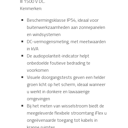
III 1500 V DC.
Kenmerken:
Beschermingsklasse IP54, ideaal voor
buitenwerkzaamheden aan zonnepanelen
en windsystemen
DC-vermogensmeting, met meetwaarden
in kVA
De audiopolariteit-indicator helpt
onbedoelde foutieve bedrading te
voorkomen
Visuele doorgangstests geven een helder
groen licht op het scherm, ideaal wanneer
u werkt in donkere en lawaaierige
omgevingen
Bij het meten van wisselstroom biedt de
meegeleverde flexibele stroomtang iFlex u
ongeëvenaarde toegang tot kabels in
krappe ruimtes.