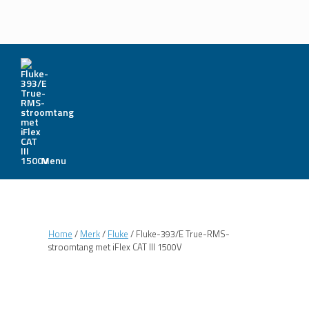
Menu
Home
/
Merk
/
Fluke
/ Fluke-393/E True-RMS-
stroomtang met iFlex CAT III 1500V