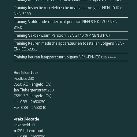
Training Inspectie van elektrische installaties volgens NEN 1010 en
NEN 3140
Training Voldoende onderricht persoon NEN 3140 (VOP NEN
3140)
Training Vakbekwaam Persoon NEN 3140 (VP NEN 3140)
Training Keuren medische apparatuur en toestellen volgens NEN-
EN-IEC 62353
Training keuren lasapparatuur volgens NEN-EN-IEC 60974-4
Hoofdkantoor
Postbus 230
7550 AE Hengelo (Ov)
Jan Tinbergenstraat 253
7559 SP Hengelo (Ov)
Tel:
088 - 2450050
Fax: 088 - 2450010
Praktijklocatie
Lakerveld 10
4128 LJ Lexmond
Tel:
088 - 2450050