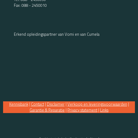
Fax: 088 - 2450010
Erkend opleidingspartner van Vomi en van Cumela
Kennisbank
|
Contact
|
Disclaimer
|
Verkoop en leveringsvoorwaarden
|
Garantie & Reparatie
|
Privacy statement
|
Links