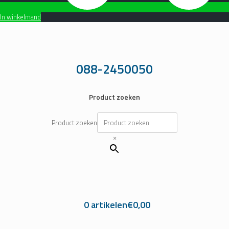
In winkelmand
Ga
naar
de
inhoud
088-2450050
Product zoeken
Product zoeken
×
0 artikelen
€0,00