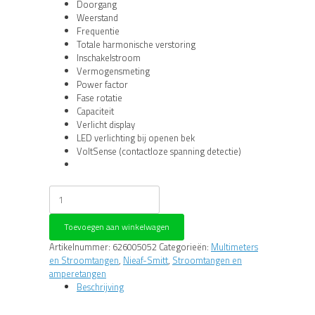
Doorgang
Weerstand
Frequentie
Totale harmonische verstoring
Inschakelstroom
Vermogensmeting
Power factor
Fase rotatie
Capaciteit
Verlicht display
LED verlichting bij openen bek
VoltSense (contactloze spanning detectie)
Nieaf-
Smitt
NI
Toevoegen aan winkelwagen
19
plus
Artikelnummer:
626005052
Categorieën:
Multimeters
stroomtang
en Stroomtangen
,
Nieaf-Smitt
,
Stroomtangen en
aantal
amperetangen
Beschrijving