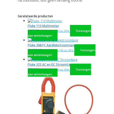
factuurbasis, dus geen betaling vooraf.
Gerelateerde producten
Fluke 113 Multimeter
€
178,00
Toevoegen
excl. BTW
€
215,38
incl. BTW
aan winkelwagen
Fluke 368 FC Aardlekstroomtang
€
1.109,00
Toevoegen
excl. BTW
€
1.341,89
incl. BTW
aan winkelwagen
Fluke 325 AC en DC Stroomtang
€
328,00
Toevoegen
excl. BTW
€
396,88
incl. BTW
aan winkelwagen