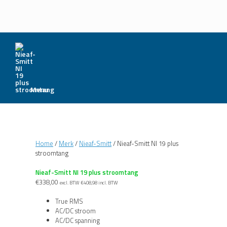
Menu
Home
/
Merk
/
Nieaf-Smitt
/ Nieaf-Smitt NI 19 plus
stroomtang
Nieaf-Smitt NI 19 plus stroomtang
€
338,00
excl. BTW
€
408,98
incl. BTW
True RMS
AC/DC stroom
AC/DC spanning