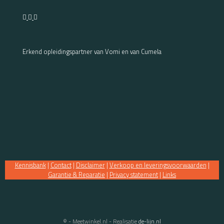
Erkend opleidingspartner van Vomi en van Cumela
Kennisbank
|
Contact
|
Disclaimer
|
Verkoop en leveringsvoorwaarden
|
Garantie & Reparatie
|
Privacy statement
|
Links
© - Meetwinkel.nl - Realisatie
de-lijn.nl