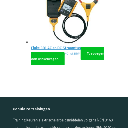
Fluke 381 AC en DC Stroomtang
€
940,00
Toevoegen
excl. BTW
€
1.137,40
incl. BTW
aan winkelwagen
Populaire trainingen
Training Keuren elektrische arbeidsmiddelen volgens NEN 3140
Training Inspectie van elektrische installaties volgens NEN 1010 en