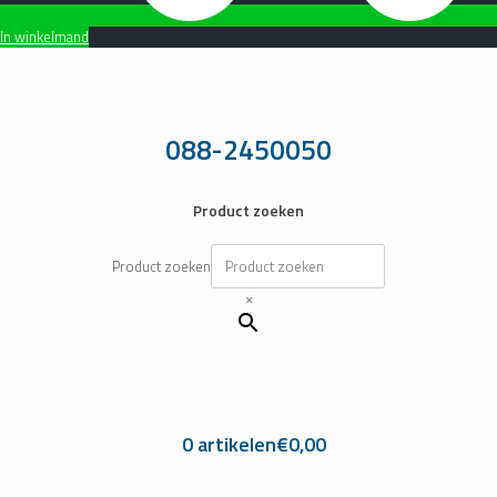
In winkelmand
Ga
naar
de
inhoud
088-2450050
Product zoeken
Product zoeken
×
0 artikelen
€0,00