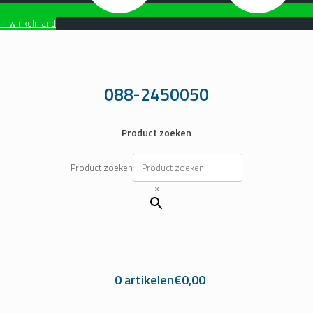
In winkelmand
Ga
naar
de
inhoud
088-2450050
Product zoeken
Product zoeken
×
0 artikelen
€0,00