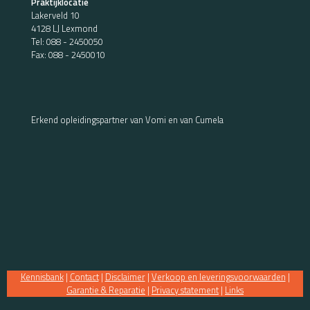
Praktijklocatie
Lakerveld 10
4128 LJ Lexmond
Tel:
088 - 2450050
Fax: 088 - 2450010
Erkend opleidingspartner van Vomi en van Cumela
Kennisbank
|
Contact
|
Disclaimer
|
Verkoop en leveringsvoorwaarden
|
Garantie & Reparatie
|
Privacy statement
|
Links