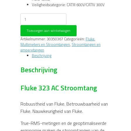
Veiligheidscategorie: CATIII 600V/CATIV 300V
Fluke
323
AC
Toevoegen aan winkelwagen
Stroomtang
aantal
Artikelnummer:
30350367
Categorieën:
Fluke
,
Multimeters en Stroomtangen
,
Stroomtangen en
amperetangen
Beschrijving
Beschrijving
Fluke 323 AC Stroomtang
Robuustheid van Fluke. Betrouwbaarheid van
Fluke. Nauwkeurigheid van Fluke.
True-RMS-metingen en de geoptimaliseerde
ergonomie maken de stroomtangen van de