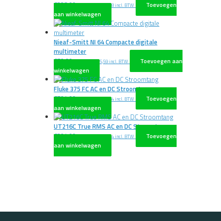
€
328,00
Toevoegen
excl. BTW
€
396,88
incl. BTW
aan winkelwagen
Nieaf-Smitt NI 64 Compacte digitale
multimeter
€
79,00
Toevoegen aan
excl. BTW
€
95,59
incl. BTW
winkelwagen
Fluke 375 FC AC en DC Stroomtang
€
704,00
Toevoegen
excl. BTW
€
851,84
incl. BTW
aan winkelwagen
UT216C True RMS AC en DC Stroomtang
€
204,00
Toevoegen
excl. BTW
€
246,84
incl. BTW
aan winkelwagen