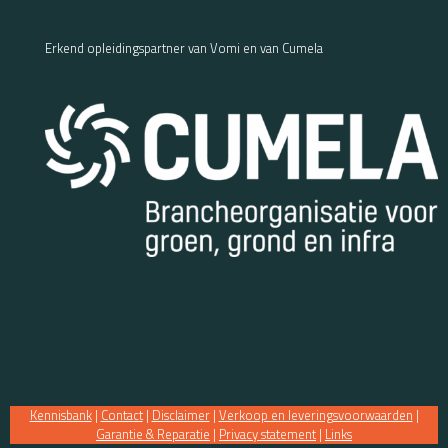
Erkend opleidingspartner van Vomi en van Cumela
Kennisbank
|
Contact
|
Disclaimer
|
Verkoop en leveringsvoorwaarden
|
Garantie & Reparatie
|
Privacy statement
|
Links