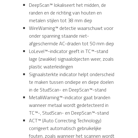
DeepScan™ lokaliseert het midden, de
randen en de richting van houten en
metalen stijlen tot 38 mm diep
WireWarning™ detectie waarschuwt voor
onder spanning staande niet-
afgeschermde AC-draden tot 50 mm diep
LoLevel™-indicator geeft in TC™-stand
lage (zwakke) signaalobjecten weer, zoals
plastic waterleidingen
Signaalsterkte indicator helpt onderscheid
te maken tussen ondiepe en diepe doelen
in de StudScan- en DeepScan™-stand
MetalliWarning™-indicator gaat branden
wanneer metaal wordt gedetecteerd in
TC™-, StudScan- en DeepScan™-stand
ACT™ (Auto Correcting Technology)
corrigeert automatisch gebruikelijke
fouten, zoals wanneer het scannen wordt