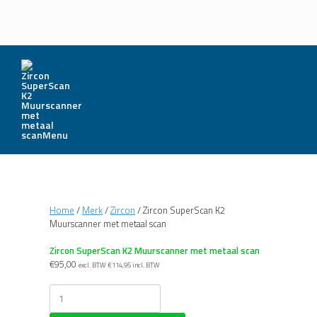
Menu
Home
/
Merk
/
Zircon
/ Zircon SuperScan K2
Muurscanner met metaal scan
Zircon SuperScan K2 Muurscanner met metaal scan
€
95,00
excl. BTW
€
114,95
incl. BTW
Zircon
SuperScan