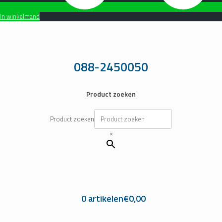
In winkelmand
Ga
naar
de
inhoud
088-2450050
Product zoeken
Product zoeken
×
0 artikelen
€0,00