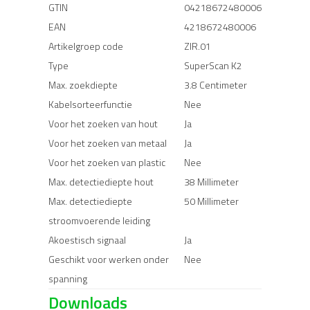
GTIN
04218672480006
EAN
4218672480006
Artikelgroep code
ZIR.01
Type
SuperScan K2
Max. zoekdiepte
3.8 Centimeter
Kabelsorteerfunctie
Nee
Voor het zoeken van hout
Ja
Voor het zoeken van metaal
Ja
Voor het zoeken van plastic
Nee
Max. detectiediepte hout
38 Millimeter
Max. detectiediepte
50 Millimeter
stroomvoerende leiding
Akoestisch signaal
Ja
Geschikt voor werken onder
Nee
spanning
Downloads