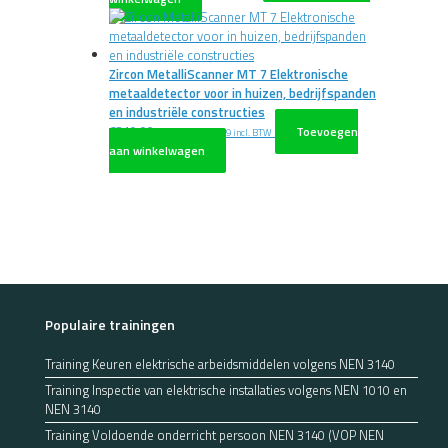
Zircon MetalliScanner MT 7 Elektronische
metaaldetector voor in huizen, bedrijfspanden
en industriële constructies
€
219,00
Toevoegen
excl. BTW
€
264,99
incl. BTW
aan winkelwagen
Populaire trainingen
Training Keuren elektrische arbeidsmiddelen volgens NEN 3140
Training Inspectie van elektrische installaties volgens NEN 1010 en
NEN 3140
Training Voldoende onderricht persoon NEN 3140 (VOP NEN