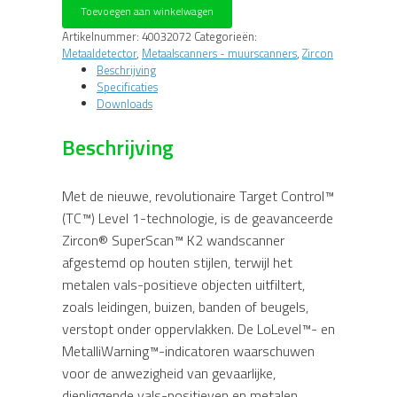
K2
Toevoegen aan winkelwagen
Muurscanner
met
Artikelnummer:
40032072
Categorieën:
metaal
Metaaldetector
,
Metaalscanners - muurscanners
,
Zircon
scan
Beschrijving
aantal
Specificaties
Downloads
Beschrijving
Met de nieuwe, revolutionaire Target Control™
(TC™) Level 1-technologie, is de geavanceerde
Zircon® SuperScan™ K2 wandscanner
afgestemd op houten stijlen, terwijl het
metalen vals-positieve objecten uitfiltert,
zoals leidingen, buizen, banden of beugels,
verstopt onder oppervlakken. De LoLevel™- en
MetalliWarning™-indicatoren waarschuwen
voor de anwezigheid van gevaarlijke,
diepliggende vals-positieven en metalen