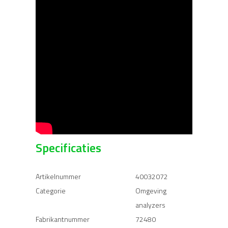
Specificaties
Artikelnummer
40032072
Categorie
Omgeving
analyzers
Fabrikantnummer
72480