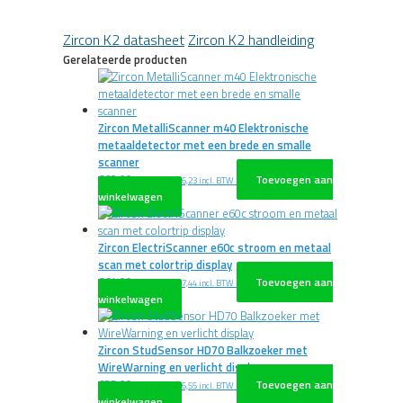
Zircon K2 datasheet
Zircon K2 handleiding
Gerelateerde producten
Zircon MetalliScanner m40 Elektronische
metaaldetector met een brede en smalle
scanner
€
63,00
Toevoegen aan
excl. BTW
€
76,23
incl. BTW
winkelwagen
Zircon ElectriScanner e60c stroom en metaal
scan met colortrip display
€
64,00
Toevoegen aan
excl. BTW
€
77,44
incl. BTW
winkelwagen
Zircon StudSensor HD70 Balkzoeker met
WireWarning en verlicht display
€
55,00
Toevoegen aan
excl. BTW
€
66,55
incl. BTW
winkelwagen