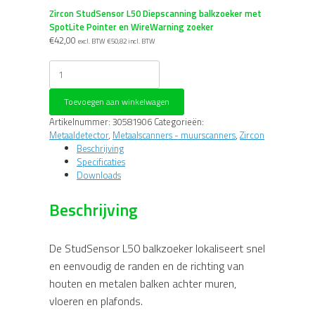
Zircon StudSensor L50 Diepscanning balkzoeker met
SpotLite Pointer en WireWarning zoeker
€
42,00
excl. BTW
€
50,82
incl. BTW
Zircon
StudSensor
L50
Toevoegen aan winkelwagen
Diepscanning
balkzoeker
Artikelnummer:
30581906
Categorieën:
met
Metaaldetector
,
Metaalscanners - muurscanners
,
Zircon
SpotLite
Beschrijving
Pointer
Specificaties
en
Downloads
WireWarning
zoeker
Beschrijving
aantal
De StudSensor L50 balkzoeker lokaliseert snel
en eenvoudig de randen en de richting van
houten en metalen balken achter muren,
vloeren en plafonds.