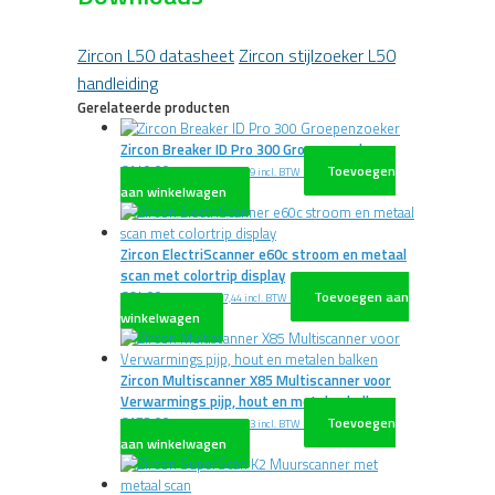
Zircon L50 datasheet
Zircon stijlzoeker L50
handleiding
Gerelateerde producten
Zircon Breaker ID Pro 300 Groepenzoeker
€
149,00
Toevoegen
excl. BTW
€
180,29
incl. BTW
aan winkelwagen
Zircon ElectriScanner e60c stroom en metaal
scan met colortrip display
€
64,00
Toevoegen aan
excl. BTW
€
77,44
incl. BTW
winkelwagen
Zircon Multiscanner X85 Multiscanner voor
Verwarmings pijp, hout en metalen balken
€
173,00
Toevoegen
excl. BTW
€
209,33
incl. BTW
aan winkelwagen