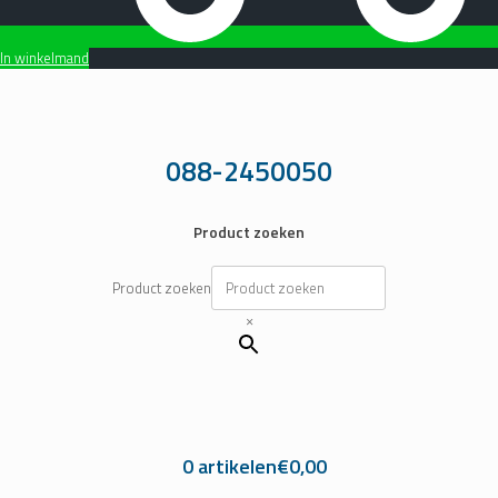
In winkelmand
Ga
naar
de
inhoud
088-2450050
Product zoeken
Product zoeken
×
0 artikelen
€0,00