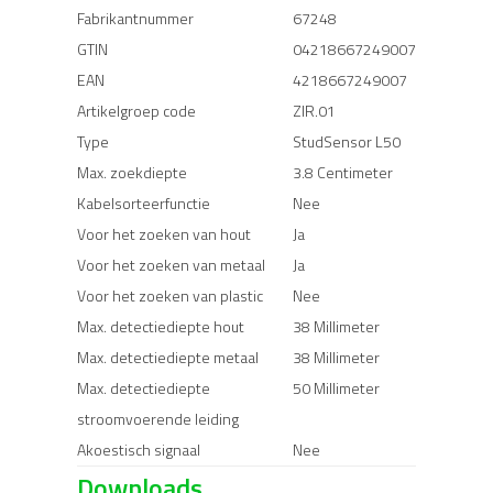
Fabrikantnummer
67248
GTIN
04218667249007
EAN
4218667249007
Artikelgroep code
ZIR.01
Type
StudSensor L50
Max. zoekdiepte
3.8 Centimeter
Kabelsorteerfunctie
Nee
Voor het zoeken van hout
Ja
Voor het zoeken van metaal
Ja
Voor het zoeken van plastic
Nee
Max. detectiediepte hout
38 Millimeter
Max. detectiediepte metaal
38 Millimeter
Max. detectiediepte
50 Millimeter
stroomvoerende leiding
Akoestisch signaal
Nee
Downloads