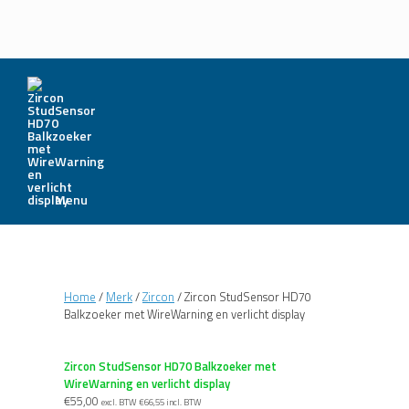
Menu
Home
/
Merk
/
Zircon
/ Zircon StudSensor HD70
Balkzoeker met WireWarning en verlicht display
Zircon StudSensor HD70 Balkzoeker met
WireWarning en verlicht display
€
55,00
excl. BTW
€
66,55
incl. BTW