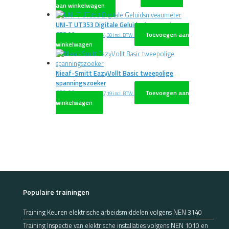
aan winkelwagen
UNI-T UT353 Digitale Geluidsniveaumeter
€
78,00
Toevoegen aan
excl. BTW
€
94,38
incl. BTW
winkelwagen
Nieaf-Smitt EazyVollt Basic tweepolige
spanningszoeker
€
39,00
Toevoegen aan
excl. BTW
€
47,19
incl. BTW
winkelwagen
Populaire trainingen
Training Keuren elektrische arbeidsmiddelen volgens NEN 3140
Training Inspectie van elektrische installaties volgens NEN 1010 en