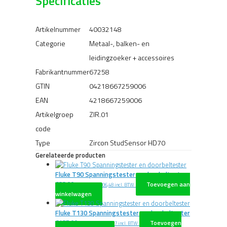
Specificaties
Artikelnummer
40032148
Categorie
Metaal-, balken- en
leidingzoeker + accessoires
Fabrikantnummer
67258
GTIN
04218667259006
EAN
4218667259006
Artikelgroep
ZIR.01
code
Type
Zircon StudSensor HD70
Gerelateerde producten
Fluke T90 Spanningstester en doorbeltester
€
88,00
Toevoegen aan
excl. BTW
€
106,48
incl. BTW
winkelwagen
Fluke T130 Spanningstester en doorbeltester
€
187,00
Toevoegen
excl. BTW
€
226,27
incl. BTW