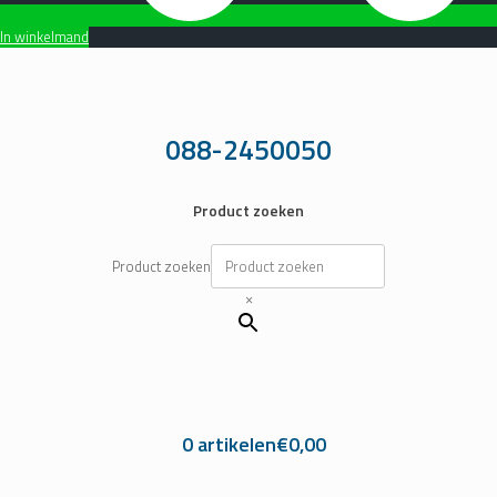
In winkelmand
Ga
naar
de
inhoud
088-2450050
Product zoeken
Product zoeken
×
0 artikelen
€0,00