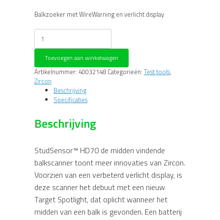
Balkzoeker met WireWarning en verlicht display
Zircon
StudSensor
HD70
Toevoegen aan winkelwagen
Balkzoeker
met
Artikelnummer:
40032148
Categorieën:
Test tools
,
WireWarning
Zircon
en
Beschrijving
verlicht
Specificaties
display
aantal
Beschrijving
StudSensor™ HD70 de midden vindende
balkscanner toont meer innovaties van Zircon.
Voorzien van een verbeterd verlicht display, is
deze scanner het debuut met een nieuw
Target Spotlight, dat oplicht wanneer het
midden van een balk is gevonden. Een batterij