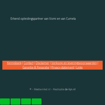
Erkend opleidingspartner van Vomi en van Cumela
Kennisbank
|
Contact
|
Disclaimer
|
Verkoop en leveringsvoorwaarden
|
Garantie & Reparatie
|
Privacy statement
|
Links
© - Meetwinkel.nl - Realisatie
de-lijn.nl