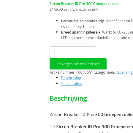
Zircon Breaker ID Pro 300 Groepenzoeker
€
149,00
excl. BTW
€
180,29
incl. BTW
Eenvoudig en nauwkeurig:
Identificeer en 
essentiële systemen.
Breed spanningsbereik:
Werkt bij 80-250V
LED en zoemer voor duidelijke indicatie van
Zircon
Breaker
ID
Toevoegen aan winkelwagen
Pro
300
Artikelnummer:
40040641
Categorieën:
Kabel en 
Groepenzoeker
Beschrijving
aantal
Specificaties
Beschrijving
Zircon Breaker ID Pro 300 Groepenzoeke
De
Zircon Breaker ID Pro 300 Groepenzo