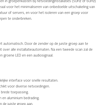
pen in groepenkasten bij netvoedinginstallaties (50Hz of 60Hz)
deaal voor het minimaliseren van onbedoelde uitschakeling van
tuur of servers, en voor het isoleren van een groep voor
epen te onderbreken.
rt automatisch. Door de zender op de juiste groep aan te
uit over alle installatieautomaten. Na een tweede scan zal de
en groene LED en een audiosignaal.
lijke interface voor snelle resultaten.
hikt voor diverse netvoedingen.
brede toepassing.
 en aluminium bedrading.
de juiste groep aan.