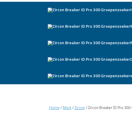
Home
/
Merk
/
Zircon
/ Zircon Breaker ID Pro 30