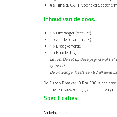
Veiligheid:
CAT III voor extra beschermi
Inhoud van de doos:
1 x Ontvanger (receiver)
1 x Zender (transmitter)
1 x Draagkoffertje
1 x Handleiding
Let op: De set op deze pagina wijkt af
getoond.
De ontvanger heeft een 9V alkaline bat
De
Zircon Breaker ID Pro 300
is een essen
die snel en nauwkeurig groepen in een gro
Specificaties
Artikelnummer