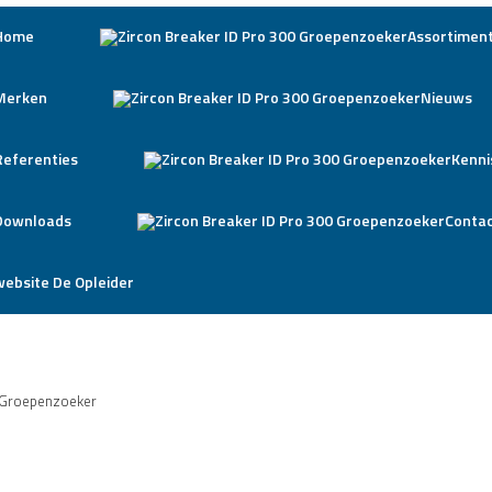
Home
Assortimen
Merken
Nieuws
Referenties
Kenni
Downloads
Conta
website De Opleider
0 Groepenzoeker