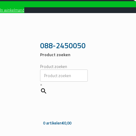
In winkelmand
Ga
naar
de
inhoud
088-2450050
Product zoeken
Product zoeken
×
0 artikelen
€0,00