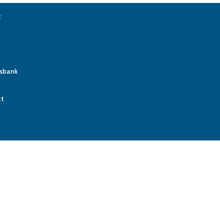
t
sbank
ct