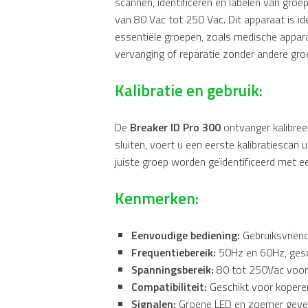
scannen, identificeren en labelen van groe
van 80 Vac tot 250 Vac. Dit apparaat is i
essentiële groepen, zoals medische appara
vervanging of reparatie zonder andere gro
Kalibratie en gebruik:
De
Breaker ID Pro 300
ontvanger kalibree
sluiten, voert u een eerste kalibratiescan 
juiste groep worden geïdentificeerd met e
Kenmerken:
Eenvoudige bediening:
Gebruiksvriende
Frequentiebereik:
50Hz en 60Hz, gesc
Spanningsbereik:
80 tot 250Vac voor 
Compatibiliteit:
Geschikt voor koperen
Signalen:
Groene LED en zoemer geven 