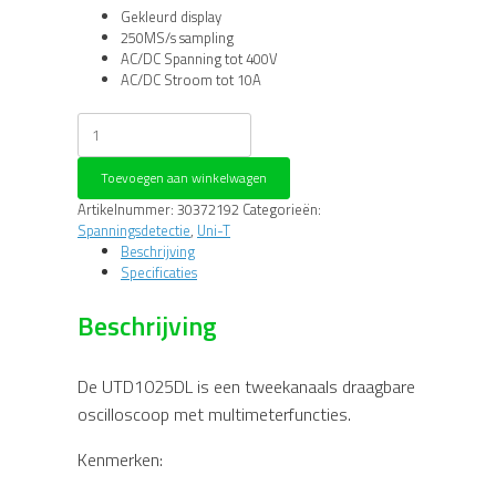
Gekleurd display
250MS/s sampling
AC/DC Spanning tot 400V
AC/DC Stroom tot 10A
Uni-
Trend
UTD1025DL
Toevoegen aan winkelwagen
Tweekanaals
25MHz
Artikelnummer:
30372192
Categorieën:
draagbare
Spanningsdetectie
,
Uni-T
digitale
Beschrijving
oscilloscoop
Specificaties
aantal
Beschrijving
De UTD1025DL is een tweekanaals draagbare
oscilloscoop met multimeterfuncties.
Kenmerken: