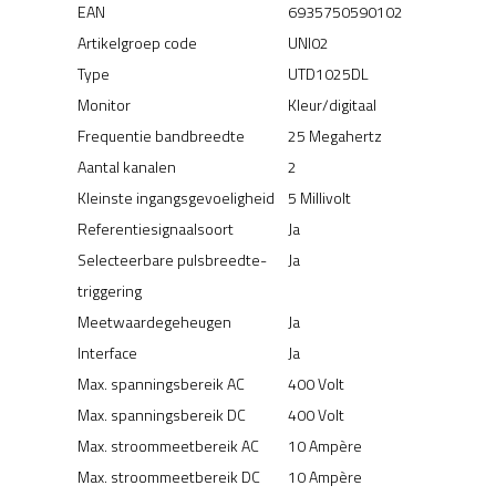
EAN
6935750590102
Artikelgroep code
UNI02
Type
UTD1025DL
Monitor
Kleur/digitaal
Frequentie bandbreedte
25 Megahertz
Aantal kanalen
2
Kleinste ingangsgevoeligheid
5 Millivolt
Referentiesignaalsoort
Ja
Selecteerbare pulsbreedte-
Ja
triggering
Meetwaardegeheugen
Ja
Interface
Ja
Max. spanningsbereik AC
400 Volt
Max. spanningsbereik DC
400 Volt
Max. stroommeetbereik AC
10 Ampère
Max. stroommeetbereik DC
10 Ampère