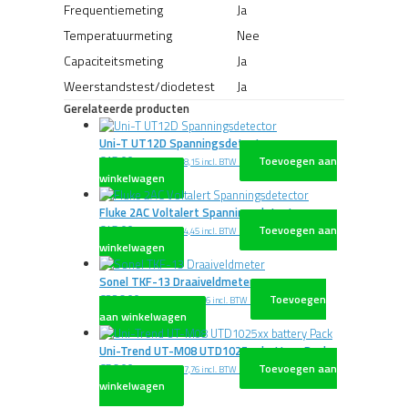
Frequentiemeting
Ja
Temperatuurmeting
Nee
Capaciteitsmeting
Ja
Weerstandstest/diodetest
Ja
Gerelateerde producten
Uni-T UT12D Spanningsdetector
€
15,00
Toevoegen aan
excl. BTW
€
18,15
incl. BTW
winkelwagen
Fluke 2AC Voltalert Spanningsdetector
€
45,00
Toevoegen aan
excl. BTW
€
54,45
incl. BTW
winkelwagen
Sonel TKF-13 Draaiveldmeter
€
226,00
Toevoegen
excl. BTW
€
273,46
incl. BTW
aan winkelwagen
Uni-Trend UT-M08 UTD1025xx battery Pack
€
56,00
Toevoegen aan
excl. BTW
€
67,76
incl. BTW
winkelwagen