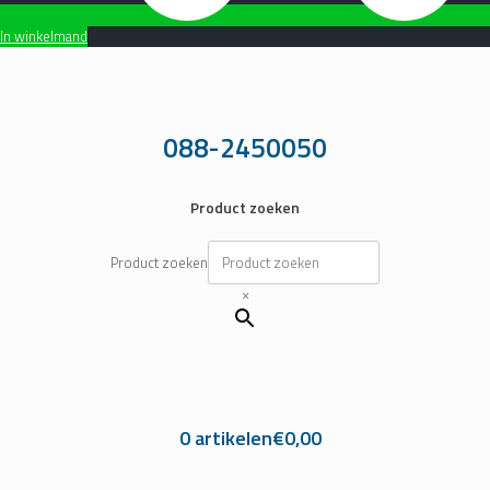
In winkelmand
Ga
naar
de
inhoud
088-2450050
Product zoeken
Product zoeken
×
0 artikelen
€0,00