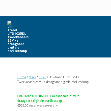
Menu
Home
/
Merk
/
Uni-T
/ Uni-Trend UTD1025DL
Tweekanaals 25MHz draagbare digitale oscilloscoop
Uni-Trend UTD1025DL Tweekanaals 25MHz
draagbare digitale oscilloscoop
€
509,00
excl. BTW
€
615,89
incl. BTW