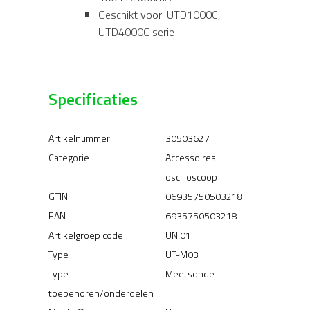
Geschikt voor: UTD1000C,
UTD4000C serie
Specificaties
Artikelnummer
30503627
Categorie
Accessoires
oscilloscoop
GTIN
06935750503218
EAN
6935750503218
Artikelgroep code
UNI01
Type
UT-M03
Type
Meetsonde
toebehoren/onderdelen