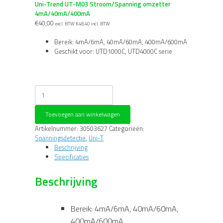
Uni-Trend UT-M03 Stroom/Spanning omzetter
4mA/40mA/400mA
€
40,00
excl. BTW
€
48,40
incl. BTW
Bereik: 4mA/6mA, 40mA/60mA, 400mA/600mA
Geschikt voor: UTD1000C, UTD4000C serie
Uni-
Trend
UT-
Toevoegen aan winkelwagen
M03
Stroom/Spanning
Artikelnummer:
30503627
Categorieën:
omzetter
Spanningsdetectie
,
Uni-T
4mA/40mA/400mA
Beschrijving
aantal
Specificaties
Beschrijving
Bereik: 4mA/6mA, 40mA/60mA,
400mA/600mA