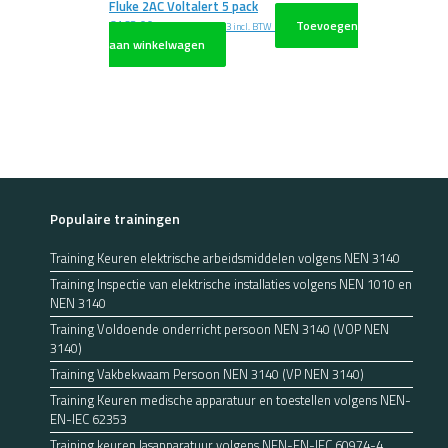
Fluke 2AC Voltalert 5 pack
€
163,00
Toevoegen
excl. BTW
€
197,23
incl. BTW
aan winkelwagen
Populaire trainingen
Training Keuren elektrische arbeidsmiddelen volgens NEN 3140
Training Inspectie van elektrische installaties volgens NEN 1010 en
NEN 3140
Training Voldoende onderricht persoon NEN 3140 (VOP NEN
3140)
Training Vakbekwaam Persoon NEN 3140 (VP NEN 3140)
Training Keuren medische apparatuur en toestellen volgens NEN-
EN-IEC 62353
Training keuren lasapparatuur volgens NEN-EN-IEC 60974-4