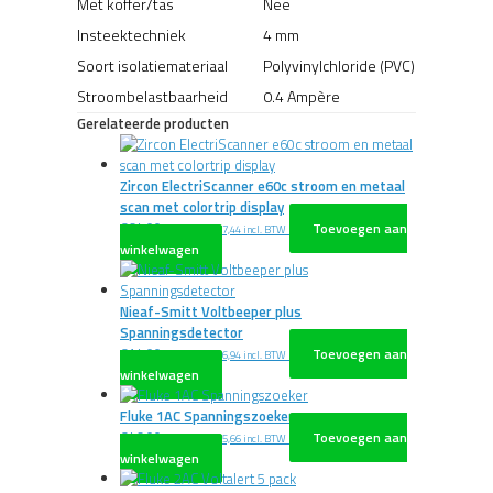
Met koffer/tas
Nee
Insteektechniek
4 mm
Soort isolatiemateriaal
Polyvinylchloride (PVC)
Stroombelastbaarheid
0.4 Ampère
Gerelateerde producten
Zircon ElectriScanner e60c stroom en metaal
scan met colortrip display
€
64,00
Toevoegen aan
excl. BTW
€
77,44
incl. BTW
winkelwagen
Nieaf-Smitt Voltbeeper plus
Spanningsdetector
€
14,00
Toevoegen aan
excl. BTW
€
16,94
incl. BTW
winkelwagen
Fluke 1AC Spanningszoeker
€
46,00
Toevoegen aan
excl. BTW
€
55,66
incl. BTW
winkelwagen