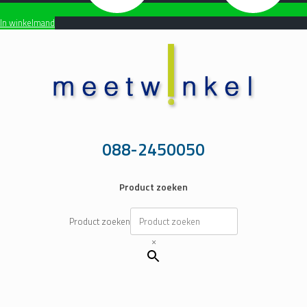
In winkelmand
Ga
naar
de
inhoud
088-2450050
Product zoeken
Product zoeken
×