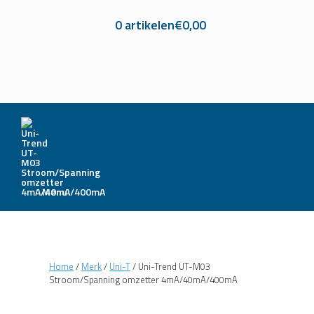
0 artikelen
€0,00
Menu
Home
/
Merk
/
Uni-T
/ Uni-Trend UT-M03
Stroom/Spanning omzetter 4mA/40mA/400mA