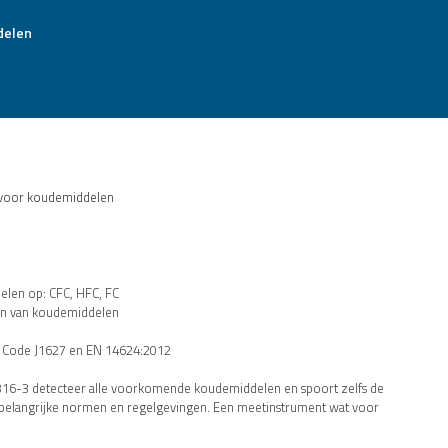
 voor koudemiddelen
len op: CFC, HFC, FC
ken van koudemiddelen
E Code J1627 en EN 14624:2012
o 316-3 detecteer alle voorkomende koudemiddelen en spoort zelfs de
le belangrijke normen en regelgevingen. Een meetinstrument wat voor