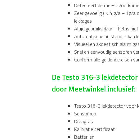
Detecteert de meest voorkome
Zeer gevoelig ( < 4 g/a – 1g/a
lekkages
Altijd gebruiksklaar – het is n
Automatische nulstand – kan le
Visueel en akoestisch alarm g
Snel en eenvoudig sensoren ve
Conform alle geldende eisen v
De Testo 316-3 lekdetecto
door Meetwinkel inclusief:
Testo 316-3 lekdetector voor 
Sensorkop
Draagtas
Kalibratie certificaat
Batterijen