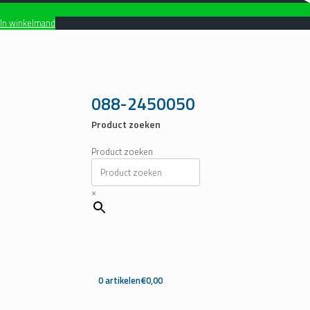
In winkelmand
Ga
naar
de
inhoud
088-2450050
Product zoeken
Product zoeken
×
0 artikelen
€0,00