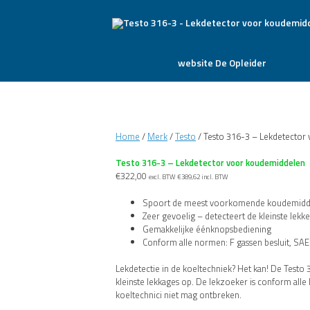
website De Opleider
Home
/
Merk
/
Testo
/ Testo 316-3 – Lekdetector
Testo 316-3 – Lekdetector voor koudemiddelen
€
322,00
excl. BTW
€
389,62
incl. BTW
Spoort de meest voorkomende koudemidde
Zeer gevoelig – detecteert de kleinste lek
Gemakkelijke éénknopsbediening
Conform alle normen: F gassen besluit, SA
Lekdetectie in de koeltechniek? Het kan! De Test
kleinste lekkages op. De lekzoeker is conform al
koeltechnici niet mag ontbreken.