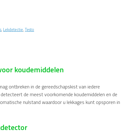
s
,
Lekdetectie
,
Testo
 voor koudemiddelen
mag ontbreken in de gereedschapskist van iedere
tor detecteert de meest voorkomende koudemiddelen en de
utomatische nulstand waardoor u lekkages kunt opsporen in
detector