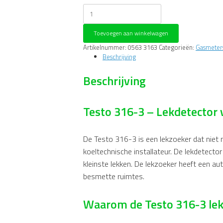
Testo
316-
3
Toevoegen aan winkelwagen
-
Lekdetector
Artikelnummer:
0563 3163
Categorieën:
Gasmeter
voor
Beschrijving
koudemiddelen
aantal
Beschrijving
Testo 316-3 – Lekdetector
De Testo 316-3 is een lekzoeker dat niet 
koeltechnische installateur. De lekdetec
kleinste lekken. De lekzoeker heeft een a
besmette ruimtes.
Waarom de Testo 316-3 lek