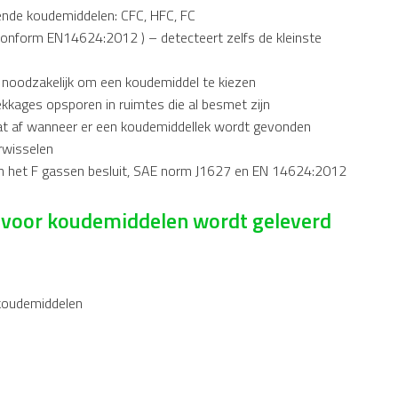
nde koudemiddelen: CFC, HFC, FC
 conform EN14624:2012 ) – detecteert zelfs de kleinste
iet noodzakelijk om een koudemiddel te kiezen
kkages opsporen in ruimtes die al besmet zijn
aat af wanneer er een koudemiddellek wordt gevonden
rwisselen
an het F gassen besluit, SAE norm J1627 en EN 14624:2012
r voor koudemiddelen wordt geleverd
koudemiddelen